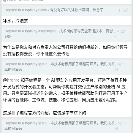
Replied to a topic by 0livia
有没有好喝的冰饮推荐啊！热昏了
1 天前
›
冰水，冷泡茶
Replied to a topic by asdgsdg98
技术岗的领导完全不懂技术，真想
5 月 23
›
日
跑路
为什么是你去和对方负责人说公司打算给他们换新的，如果你们领导
没有授权你去说，你不能这么去传话
Replied to a topic by lg106
非技术老板用扣子编程写项目，我们技术
5 月 17
›
日
真的很痛苦
@
hronro
扣子编程是一个 AI 驱动的应用开发平台，打造了兼容多种
开发范式的开发者生态，可帮助你构建并交付生产级别的全栈 AI 应
用。只需要清晰描述你的需求，扣子编程就能帮助你打造可用于生产
环境的智能体、工作流、技能、移动应用、网页应用或小程序。
这是扣子编程官方的介绍，应该是字节旗下的
Replied to a topic by lg106
非技术老板用扣子编程写项目，我们技术
5 月 17
›
日
真的很痛苦