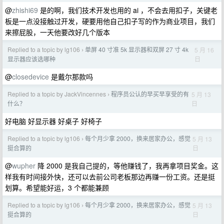
@
zhishi69
是的啊，我们技术开发也用的 ai ，不会去用扣子，关键老
板是一点没接触过开发，硬要用他自己扣子写的作为商业项目，我们
来擦屁股，一天他要改好几个版本
Replied to a topic by lg106
单屏 40 寸准 5k 显示器和双屏 27 寸 4k
5 月 16
›
日
显示器应该选哪种
@
closedevice
是戴尔那款吗
Replied to a topic by JackVincennes
程序员公认的早买早享受的有
5 月 13
›
日
什么？
好电脑 好显示器 好桌子 好椅子
Replied to a topic by lg106
每个月少拿 2000，换来居家办公，感觉
5 月 13
›
日
挺合算的
@
wupher
降 2000 是我自己提的，等他赚钱了，我再拿项目奖金。这
样我有时间接外快，还可以去前公司老板那边再赚一份工资。还是挺
划算。希望能好运，3 个都能兼顾
Replied to a topic by lg106
每个月少拿 2000，换来居家办公，感觉
5 月 13
›
日
挺合算的