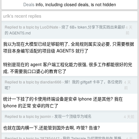
Deals
info, including closed deals, is not hidden
urlk's recent replies
Replied to a topic by LuoDiNate
烧了 6B+ token,分享下我实践出来最好
4 天
›
前
的 AGENTS.md
我以为现在大模型已经足够聪明了, 全局规则属实没必要, 只需要根据
项目本身编写适配的项目级 AGENTS 就行了
特别是现在的 agent 客户端工程化能力很强, 很多工作都能很好的完
成, 不需要我口口婆心的教育它了
Replied to a topic by diandian666
焯！我的 giffgaff 卡卒了，各位佬的
4 天
›
前
呢？
统计一下挂了的卡使用终端设备是安卓 Iphone 还是其他? 我在
Iphone 的正常 安卓的阵亡了
Replied to a topic by jsomin
发现一个顶级华为域名
4 天前
›
也就在国内横一下,还能管到国外去啊, 咋管? 告谁?
Replied to a topic by 287854442
我的 Tailscale 与代理软件共存 策略
4 天
›