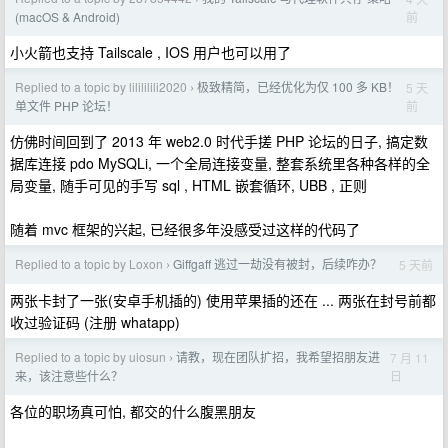
前
(macOS & Android)
小火箭也支持 Tailscale , IOS 用户也可以用了
Replied to a topic by lilililili2020
极致精简，已经优化为仅 100 多 KB！
5 天
›
前
单文件 PHP 论坛！
仿佛时间回到了 2013 年 web2.0 时代手搓 PHP 论坛的日子, 搞定数
据库连接 pdo MySQLi, 一个全局连接变量, 整套系统里各种各样的全
局变量, 随手可见的手写 sql , HTML 嵌套循环, UBB , 正则
随着 mvc 框架的兴起, 已经很多年没感受过这样的代码了
Replied to a topic by Loxon
Giffgaff 逃过一劫没有被封，后续咋办？
5 天前
›
两张卡封了一张(安卓手机插的) 使用苹果插的还在 ... 两张在封号前都
收过验证码 (注册 whatapp)
Replied to a topic by uiosun
请教，现在团队扩招，我希望招朋友进
7 月 11
›
日
来，该注意些什么？
各位的职场真可怕, 都交的什么腹黑朋友