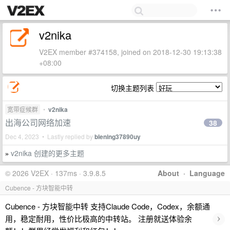
v2nika
V2EX member #374158, joined on 2018-12-30 19:13:38
+08:00
切换主题列表
宽带症候群
•
v2nika
出海公司网络加速
38
Dec 4, 2023 • Lastly replied by
blening37890uy
v2nika 创建的更多主题
»
© 2026 V2EX · 137ms · 3.9.8.5
About
·
Language
Cubence - 方块智能中转
Cubence - 方块智能中转 支持Claude Code，Codex，余额通
›
用，稳定耐用，性价比极高的中转站。 注册就送体验余