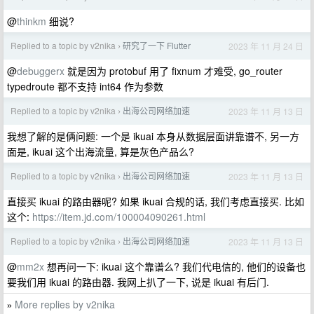
@
thinkm
细说?
Replied to a topic by v2nika
研究了一下 Flutter
2023 年 11 月 24 日
›
@
debuggerx
就是因为 protobuf 用了 fixnum 才难受, go_router
typedroute 都不支持 int64 作为参数
Replied to a topic by v2nika
出海公司网络加速
2023 年 11 月 13 日
›
我想了解的是俩问题: 一个是 ikuai 本身从数据层面讲靠谱不, 另一方
面是, ikuai 这个出海流量, 算是灰色产品么?
Replied to a topic by v2nika
出海公司网络加速
2023 年 11 月 13 日
›
直接买 ikuai 的路由器呢? 如果 ikuai 合规的话, 我们考虑直接买. 比如
这个:
https://item.jd.com/100004090261.html
Replied to a topic by v2nika
出海公司网络加速
2023 年 11 月 13 日
›
@
mm2x
想再问一下: ikuai 这个靠谱么? 我们代电信的, 他们的设备也
要我们用 ikuai 的路由器. 我网上扒了一下, 说是 ikuai 有后门.
More replies by v2nika
»