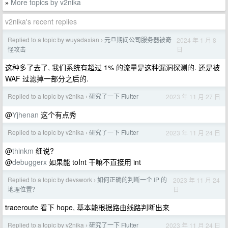
More topics by v2nika
»
v2nika's recent replies
Replied to a topic by wuyadaxian
元旦期间公司服务器被奇
2024 年 1 月 8
›
日
怪攻击
这种多了去了, 我们系统有超过 1% 的流量是这种漏洞探测的. 还是被
WAF 过滤掉一部分之后的.
Replied to a topic by v2nika
研究了一下 Flutter
2023 年 11 月 27 日
›
@
Yjhenan
这个有点秀
Replied to a topic by v2nika
研究了一下 Flutter
2023 年 11 月 24 日
›
@
thinkm
细说?
@
debuggerx
如果能 toInt 干嘛不直接用 int
Replied to a topic by devswork
如何正确的判断一个 IP 的
2023 年 11 月 24
›
日
地理位置？
traceroute 看下 hope, 基本能根据路由线路判断出来
Replied to a topic by v2nika
研究了一下 Flutter
2023 年 11 月 24 日
›