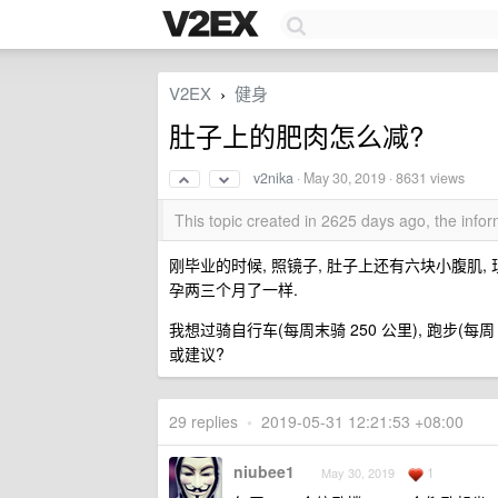
V2EX
健身
›
肚子上的肥肉怎么减?
v2nika
·
May 30, 2019
· 8631 views
This topic created in 2625 days ago, the inf
刚毕业的时候, 照镜子, 肚子上还有六块小腹肌,
孕两三个月了一样.
我想过骑自行车(每周末骑 250 公里), 跑步(每周
或建议?
29 replies
•
2019-05-31 12:21:53 +08:00
niubee1
1
May 30, 2019