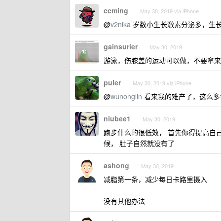
ccming
May 30, 2019 via iPhone
@
v2nika
岁数小生长激素分泌多，生
gainsurier
May 30, 2019
游泳，伤膝盖的运动可以做，不要拿来
puler
May 30, 2019 via iPhone
@
wunonglin
看来我的难产了，这么多
niubee1
May 30, 2019
跑步什么的很低效， 首先你得提高自
候， 肚子自然就没有了
ashong
May 30, 2019
减脂第一条，减少每日卡路里摄入
没有其他办法