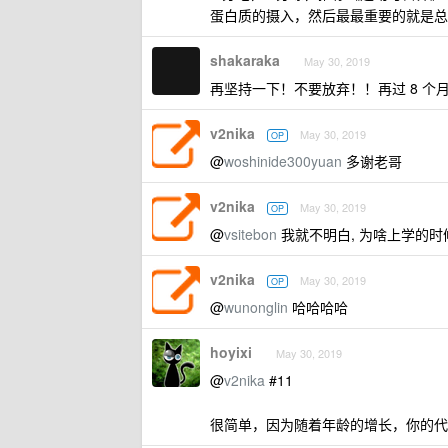
蛋白质的摄入，然后最最重要的就是总
shakaraka
May 30, 2019
再坚持一下！不要放弃！！再过 8 个
v2nika
May 30, 2019
OP
@
woshinide300yuan
多谢老哥
v2nika
May 30, 2019
OP
@
vsitebon
我就不明白, 为啥上学的时
v2nika
May 30, 2019
OP
@
wunonglin
哈哈哈哈
hoyixi
May 30, 2019
@
v2nika
#11
很简单，因为随着年龄的增长，你的代