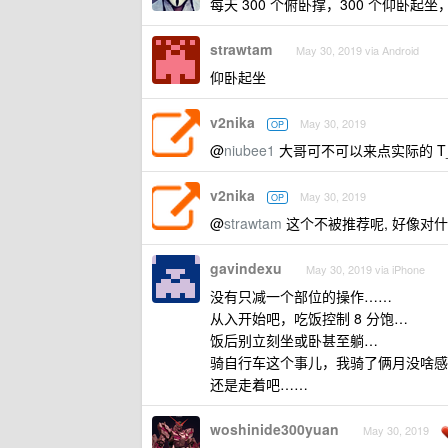
每天 300 个俯卧撑，300 个仰卧起
strawtam
May 30, 2019 via Android
仰卧起坐
v2nika
May 30, 2019
OP
@
niubee1
大哥可不可以来点实际的 T
v2nika
May 30, 2019
OP
@
strawtam
这个不被推荐呢, 好像对
gavindexu
May 30, 2019 via iPhone
没有只减一个部位的操作……
从入开始吧，吃饭控制 8 分饱…
饭后别立刻坐或卧甚至躺…
骑自行车这个事儿，我骑了俩月没啥感
还是走着吧……
woshinide300yuan
May 30, 2019