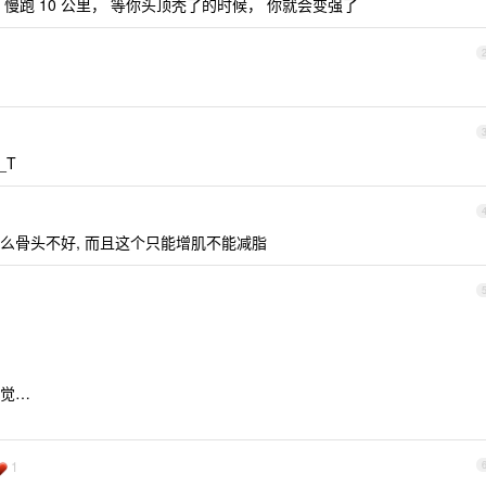
坐，慢跑 10 公里， 等你头顶秃了的时候， 你就会变强了
_T
什么骨头不好, 而且这个只能增肌不能减脂
觉…
1