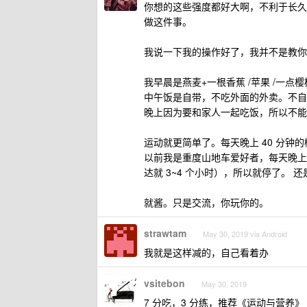
你想的这些强度都好大啊，不利于长久
做这件事。
我说一下我的操作好了，我并不是教你
我早晨是燕麦+一根香蕉 /苹果 /一点樱桃
中午饭是自带，不吃外面的外卖。不自
晚上因为要和家人一起吃饭，所以不能
运动就更简单了。每天晚上 40 分钟的
以前我是重度山地车爱好者，每天晚上
达就 3~4 个小时），所以就停了。 
就酱。只是交流，你玩你的。
strawtam
May 30, 2019 via Android
我就是这样减的，自己看着办
vsitebon
May 30, 2019
7 分吃，3 分练，推荐《运动与营