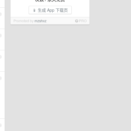
📱 生成 App 下载页
2
Promoted by
mzshxz
PRO
3
4
5
6