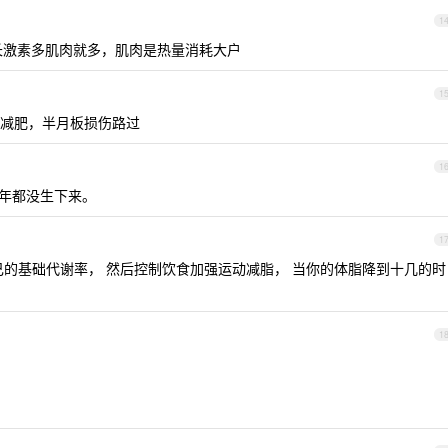
1
长激素多肌肉就多，肌肉是热量消耗大户
1
减肥，半月板损伤路过
1
年都没生下来。
1
己的基础代谢率， 然后控制饮食加强运动减脂， 当你的体脂降到十几的时
1