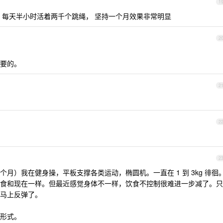
1
 每天半小时活着两千个跳绳， 坚持一个月效果非常明显
2
要的。
2
2
2
月）我在健身操，平板支撑各类运动，椭圆机。一直在 1 到 3kg 徘徊
食和现在一样。但最近感觉身体不一样，饮食不控制很难进一步减了。只
马上反弹了。
形式。