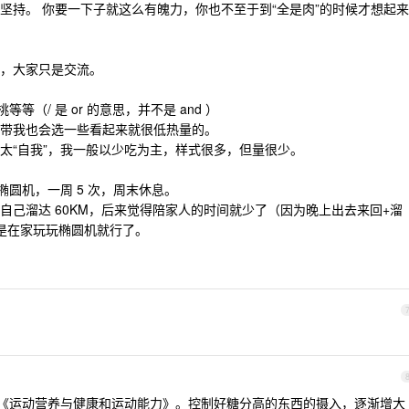
坚持。 你要一下子就这么有魄力，你也不至于到“全是肉”的时候才想起来
，大家只是交流。
等等（/ 是 or 的意思，并不是 and ）
带我也会选一些看起来就很低热量的。
太“自我”，我一般以少吃为主，样式很多，但量很少。
椭圆机，一周 5 次，周末休息。
自己溜达 60KM，后来觉得陪家人的时间就少了（因为晚上出去来回+溜
还是在家玩玩椭圆机就行了。
养》《运动营养与健康和运动能力》。控制好糖分高的东西的摄入，逐渐增大