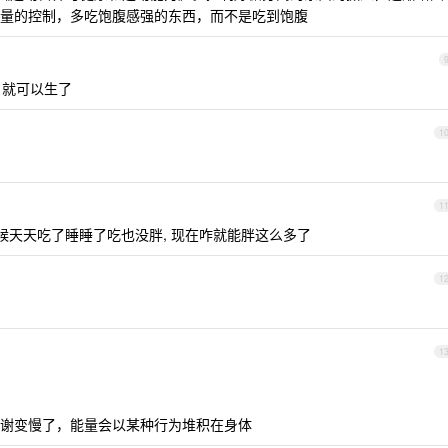
量的控制，多吃饱腹感强的东西，而不是吃到饱腹
月就可以生了
1
1
候天天吃了睡睡了吃也没胖, 现在咋就能胖这么多了
1
1
谢变慢了，能量会以某种行为堆积在身体