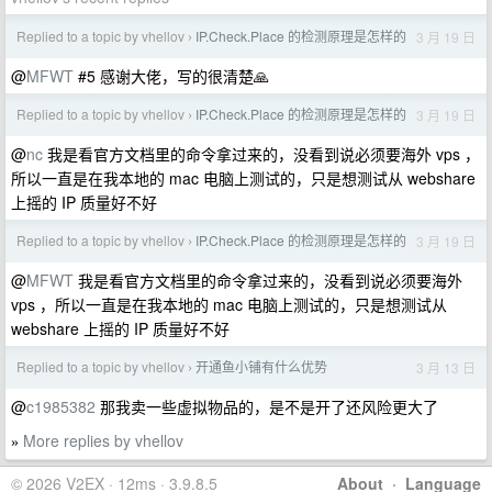
Replied to a topic by vhellov
IP.Check.Place 的检测原理是怎样的
3 月 19 日
›
@
MFWT
#5 感谢大佬，写的很清楚🙏
Replied to a topic by vhellov
IP.Check.Place 的检测原理是怎样的
3 月 19 日
›
@
nc
我是看官方文档里的命令拿过来的，没看到说必须要海外 vps ，
所以一直是在我本地的 mac 电脑上测试的，只是想测试从 webshare
上摇的 IP 质量好不好
Replied to a topic by vhellov
IP.Check.Place 的检测原理是怎样的
3 月 19 日
›
@
MFWT
我是看官方文档里的命令拿过来的，没看到说必须要海外
vps ，所以一直是在我本地的 mac 电脑上测试的，只是想测试从
webshare 上摇的 IP 质量好不好
Replied to a topic by vhellov
开通鱼小铺有什么优势
3 月 13 日
›
@
c1985382
那我卖一些虚拟物品的，是不是开了还风险更大了
More replies by vhellov
»
© 2026 V2EX · 12ms · 3.9.8.5
About
·
Language