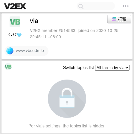
vla
打赏
V2EX member #514563, joined on 2020-10-25
0.67
22:45:11 +08:00
www.vbcode.io
Switch topics list
Per vla's settings, the topics list is hidden