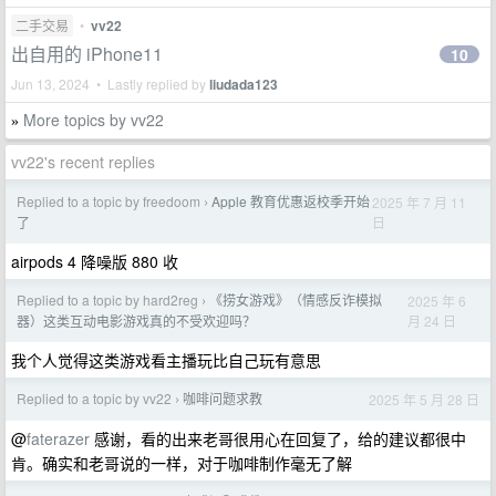
二手交易
•
vv22
出自用的 iPhone11
10
Jun 13, 2024 • Lastly replied by
liudada123
More topics by vv22
»
vv22's recent replies
Replied to a topic by freedoom
Apple 教育优惠返校季开始
2025 年 7 月 11
›
日
了
airpods 4 降噪版 880 收
Replied to a topic by hard2reg
《捞女游戏》（情感反诈模拟
2025 年 6
›
月 24 日
器）这类互动电影游戏真的不受欢迎吗？
我个人觉得这类游戏看主播玩比自己玩有意思
Replied to a topic by vv22
咖啡问题求教
2025 年 5 月 28 日
›
@
faterazer
感谢，看的出来老哥很用心在回复了，给的建议都很中
肯。确实和老哥说的一样，对于咖啡制作毫无了解