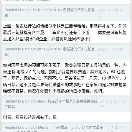
Replied to a topic by fish19901010
看最近的汽车讨论有
2025 年 6 月 30
›
日
感
上面一条表述传达的情绪似乎缺乏正能量哈哈，那就再补充下：你的
最后一句就挺有含金量——车企不行还有上下游——你要是储备技能
去加入那些“卖水”的企业，那投资风险岂不更小？
Replied to a topic by fish19901010
看最近的汽车讨论有
2025 年 6 月 30
›
日
感
你对国际市场的预期可能乐观了。欧美关税只是工具箱里的一种，内
里还有 地缘 ZZ 的问题，摆明了就是要堵赛道；其它地区，#4 也说
了，基建、保护主义...问题不少。曼谷溜达了十几天，10 辆汽车，9
辆日系，这不会是苹果替代诺基亚的故事吧？在家里和兄弟姐妹抢蛋
糕都不容易，何况在外面别个混熟的地盘抢蛋糕，难吧。
Replied to a topic by fenx
将自己 4 年搜集的各种链接做成
2025 年 5 月 12
›
日
了网站
创意、禅意和诗意都有了，棒。
Replied to a topic by hlhshsh
节前最后一天了，这个时候最幸
2025 年 4 月
›