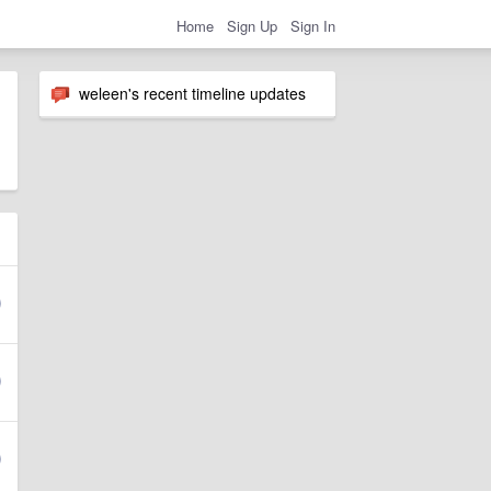
Home
Sign Up
Sign In
weleen's recent timeline updates