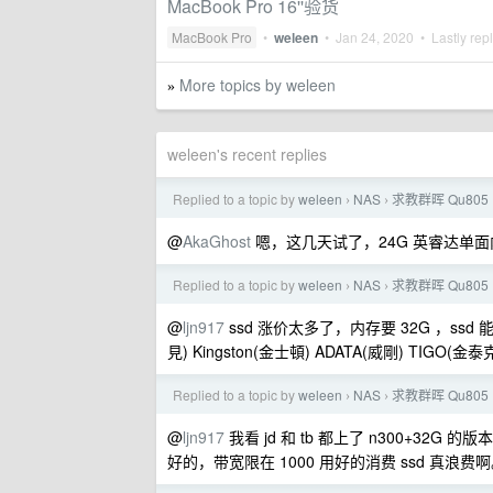
MacBook Pro 16''验货
MacBook Pro
•
weleen
•
Jan 24, 2020
• Lastly rep
More topics by weleen
»
weleen's recent replies
Replied to a topic by
weleen
NAS
求教群晖 Qu80
›
›
@
AkaGhost
嗯，这几天试了，24G 英睿达单面
Replied to a topic by
weleen
NAS
求教群晖 Qu80
›
›
@
ljn917
ssd 涨价太多了，内存要 32G ，ssd
見) Kingston(金士頓) ADATA(威剛) TIGO(金泰
Replied to a topic by
weleen
NAS
求教群晖 Qu80
›
›
@
ljn917
我看 jd 和 tb 都上了 n300+32G 的版
好的，带宽限在 1000 用好的消费 ssd 真浪费