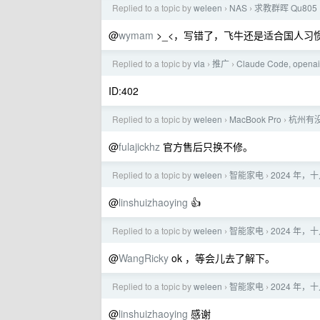
Replied to a topic by
weleen
NAS
求教群晖 Qu80
›
›
@
wymam
>_<，写错了，飞牛还是适合国人习
Replied to a topic by
vla
推广
Claude Code, op
›
›
ID:402
Replied to a topic by
weleen
MacBook Pro
杭州有没
›
›
@
fulajickhz
官方售后只换不修。
Replied to a topic by
weleen
智能家电
2024 年
›
›
@
linshuizhaoying
👍
Replied to a topic by
weleen
智能家电
2024 年
›
›
@
WangRicky
ok ，等会儿去了解下。
Replied to a topic by
weleen
智能家电
2024 年
›
›
@
linshuizhaoying
感谢