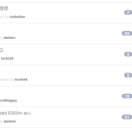
方维修
7
ied by
tuobatian
29
 by
weleen
4G
2
y
0x3036
5
eplied by
iovekkk
15
codingguy
ssd 5300m ac+
31
 by
weleen