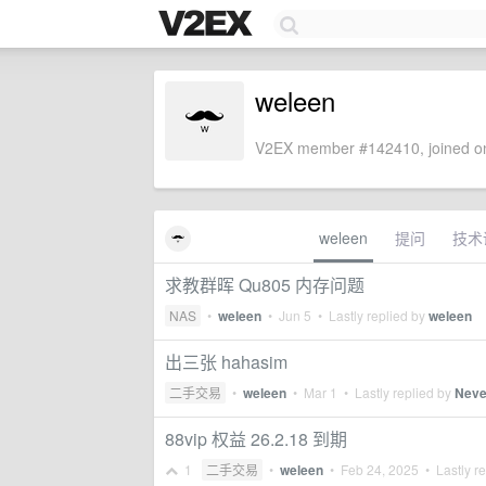
weleen
V2EX member #142410, joined on
weleen
提问
技术
求教群晖 Qu805 内存问题
NAS
•
weleen
•
Jun 5
• Lastly replied by
weleen
出三张 hahasim
二手交易
•
weleen
•
Mar 1
• Lastly replied by
Neve
88vip 权益 26.2.18 到期
1
二手交易
•
weleen
•
Feb 24, 2025
• Lastly r