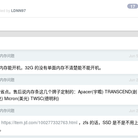
17
lied by
LDNN97
5 内存问题
Jun 
内存能开机，32G 的没有单面内存不清楚能不能开机。
5 内存问题
Jun 
 能省点。售后说内存条这几个牌子定制的：Apacer(宇瞻) TRANSCEND(創
克) Micron(美光) TWSC(德明利)
5 内存问题
Jun 
本
https://item.jd.com/100277332763.html
，zfs 的话，SSD 是不是不用
啊。