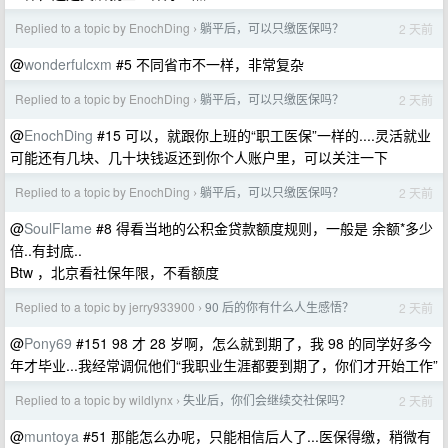
Replied to a topic by EnochDing
躺平后，可以只缴医保吗？
2 天前
›
@
wonderfulcxm
#5 不同省市不一样，非常复杂
Replied to a topic by EnochDing
躺平后，可以只缴医保吗？
2 天前
›
@
EnochDing
#15 可以，就跟你上班的“职工医保”一样的....灵活就业
可能还有几块、几十块钱返还到你个人账户里，可以关注一下
Replied to a topic by EnochDing
躺平后，可以只缴医保吗？
2 天前
›
@
SoulFlame
#8 得看当地的公积金贷款额度规则，一般是 余额*多少
倍..有封底..
Btw ，北京看社保年限，不看额度
Replied to a topic by jerry933900
90 后的你有什么人生感悟？
2 天前
›
@
Pony69
#151 98 才 28 岁啊，怎么就到期了，我 98 的同学好多今
年才毕业...我经常调侃他们“我职业生涯都要到期了，你们才开始工作”
Replied to a topic by wildlynx
失业后，你们会继续交社保吗？
2 天前
›
@
muntoya
#51 那能怎么办呢，只能相信后人了...医保得缴，稍微有