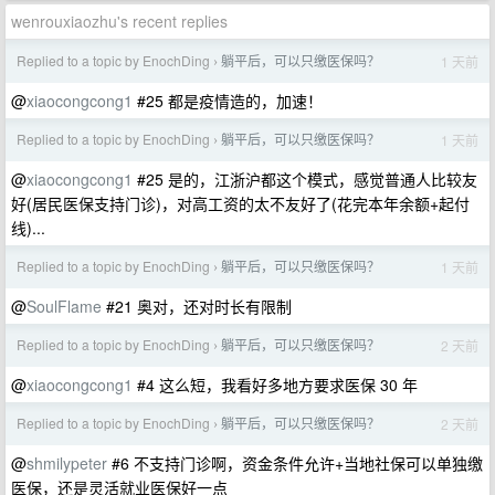
wenrouxiaozhu's recent replies
Replied to a topic by EnochDing
躺平后，可以只缴医保吗？
1 天前
›
@
xiaocongcong1
#25 都是疫情造的，加速！
Replied to a topic by EnochDing
躺平后，可以只缴医保吗？
1 天前
›
@
xiaocongcong1
#25 是的，江浙沪都这个模式，感觉普通人比较友
好(居民医保支持门诊)，对高工资的太不友好了(花完本年余额+起付
线)...
Replied to a topic by EnochDing
躺平后，可以只缴医保吗？
1 天前
›
@
SoulFlame
#21 奥对，还对时长有限制
Replied to a topic by EnochDing
躺平后，可以只缴医保吗？
2 天前
›
@
xiaocongcong1
#4 这么短，我看好多地方要求医保 30 年
Replied to a topic by EnochDing
躺平后，可以只缴医保吗？
2 天前
›
@
shmilypeter
#6 不支持门诊啊，资金条件允许+当地社保可以单独缴
医保，还是灵活就业医保好一点