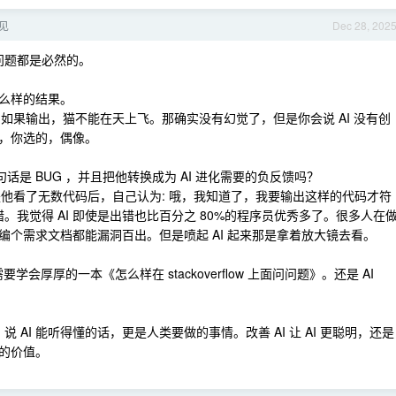
偏见
Dec 28, 202
些问题都是必然的。
什么样的结果。
 如果输出，猫不能在天上飞。那确实没有幻觉了，但是你会说 AI 没有创
，你选的，偶像。
的那句话是 BUG ，并且把他转换成为 AI 进化需要的负反馈吗？
是他看了无数代码后，自己认为: 哦，我知道了，我要输出这样的代码才符
错。我觉得 AI 即使是出错也比百分之 80%的程序员优秀多了。很多人在
个需求文档都能漏洞百出。但是喷起 AI 起来那是拿着放大镜去看。
需要学会厚厚的一本《怎么样在 stackoverflow 上面问问题》。还是 AI
 AI 能听得懂的话，更是人类要做的事情。改善 AI 让 AI 更聪明，还是
的价值。