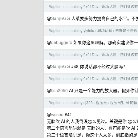
Replied to a topic by
0x01Dev
职场话题
你们身边有
›
›
@
SanjinGG
人菜要多努力提高自己的水平。不要怪
Replied to a topic by
yiyiniu
职场话题
未来是不是程序
›
›
@
debuggerx
如果你这里理解。那确实建议你一
Replied to a topic by
0x01Dev
职场话题
你们身边有
›
›
@
SanjinGG
#48 你说话都不经过大脑吗？
Replied to a topic by
0x01Dev
职场话题
你们身边有
›
›
@
fish2050
AI 只是一个能力的放大器。假如你让
Replied to a topic by
cj323
程序员
程序员对 AI 的
›
›
@
wsseo
#41
无脑吹 AI 的人我倒没怎么见过。关键是你 怎
第二个语言陷阱就是 无脑的人，有可能是吹 AI 
第三个语言陷阱是，你这个人太多，到底指的是 超