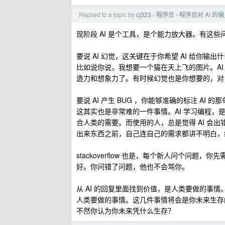
Replied to a topic by
cj323
程序员
程序员对 AI 的
›
›
现阶段 AI 是个工具，是个能力放大器。有这
要说 AI 幻觉，这关键在于你希望 AI 给你输出
比如说你说，我想要一个猫在天上飞的图片。AI
造力和想象力了。有时候幻觉也是你想要的，对
要说 AI 产生 BUG ，你能够准确的标注 AI 
这其实也是非常难的一件事情。AI 学习编程，
合人类的需要。而使用的人，总是觉得 AI 会出
出来东西之前，自己连自己的需求都讲不明白，编
stackoverflow 也是，每个新人问个问题，你先
好。你问错了问题，他也不会骂你。
从 AI 的回复里面找到价值，是人类要做的事情。说
人类要做的事情。这几件事情将会是你未来生存
不然你认为你未来凭什么生存？