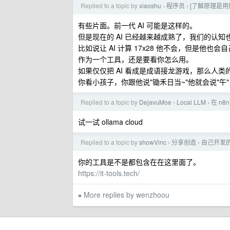
Replied to a topic by
xiaoshu
程序员
[了解原理是用
›
›
有些片面。前一代 AI 可能是这样的。
但是现在的 AI 已经越来越成熟了，我们的认
比如说让 AI 计算 17x28 他不会，但是他
作为一个工具，还是要看你怎么用。
如果仅仅把 AI 看成是成语接龙游戏，那么人
你看小孩子，你跟他说"锄禾日当~"他就会说"午"
Replied to a topic by
DejavuMoe
Local LLM
在 n8
›
›
试一试 ollama cloud
Replied to a topic by
showVinc
分享创造
自己开发
›
›
你的工具是不是都包含在在这里面了。
https://it-tools.tech/
More replies by wenzhoou
»