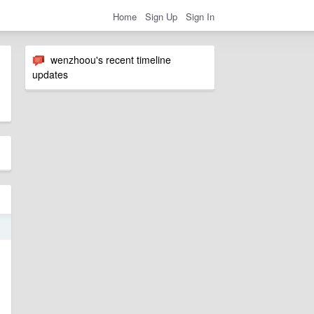
Home
Sign Up
Sign In
wenzhoou's recent timeline
updates
9