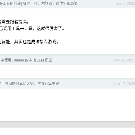
好工具的前提] AI 也一样，六张图讲透优势和局限
Dec 7, 202
知也需要跟着提高。
也会自己调用工具来计算，这就很厉害了。
类的智能，其实也是成语接龙游戏。
n 中使用 Ollama 的本地 LLM 模型
Nov 24, 202
的工具网站分享给大家，应该还算美观
Sep 17, 202