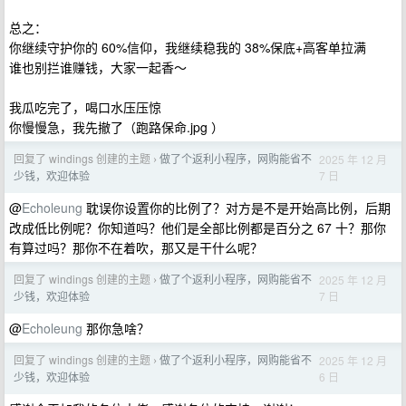
总之：
你继续守护你的 60%信仰，我继续稳我的 38%保底+高客单拉满
谁也别拦谁赚钱，大家一起香～
我瓜吃完了，喝口水压压惊
你慢慢急，我先撤了（跑路保命.jpg ）
回复了 windings 创建的主题
做了个返利小程序，网购能省不
2025 年 12 月
›
7 日
少钱，欢迎体验
@
Echoleung
耽误你设置你的比例了？对方是不是开始高比例，后期
改成低比例呢？你知道吗？他们是全部比例都是百分之 67 十？那你
有算过吗？那你不在着吹，那又是干什么呢？
回复了 windings 创建的主题
做了个返利小程序，网购能省不
2025 年 12 月
›
7 日
少钱，欢迎体验
@
Echoleung
那你急啥？
回复了 windings 创建的主题
做了个返利小程序，网购能省不
2025 年 12 月
›
6 日
少钱，欢迎体验