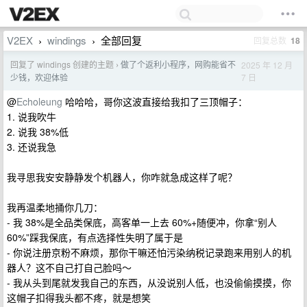
V2EX
windings
全部回复
回复总数
18
›
›
回复了 windings 创建的主题
做了个返利小程序，网购能省不
2025 年 12 月
›
7 日
少钱，欢迎体验
@
Echoleung
哈哈哈，哥你这波直接给我扣了三顶帽子：
1. 说我吹牛
2. 说我 38%低
3. 还说我急
我寻思我安安静静发个机器人，你咋就急成这样了呢？
我再温柔地捅你几刀：
- 我 38%是全品类保底，高客单一上去 60%+随便冲，你拿“别人
60%”踩我保底，有点选择性失明了属于是
- 你说注册京粉不麻烦，那你干嘛还怕污染纳税记录跑来用别人的机
器人？这不自己打自己脸吗～
- 我从头到尾就发我自己的东西，从没说别人低，也没偷偷摸摸，你
这帽子扣得我头都不疼，就是想笑