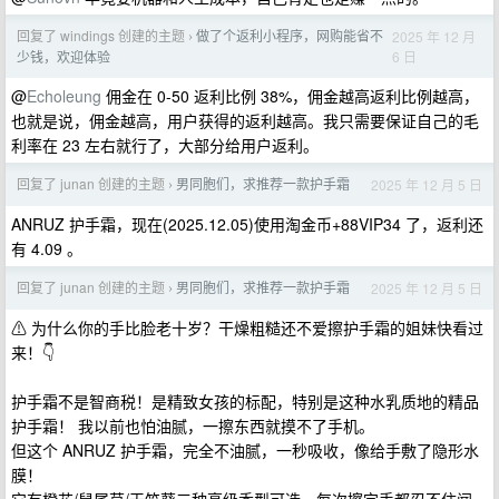
回复了 windings 创建的主题
做了个返利小程序，网购能省不
2025 年 12 月
›
6 日
少钱，欢迎体验
@
Echoleung
佣金在 0-50 返利比例 38%，佣金越高返利比例越高，
也就是说，佣金越高，用户获得的返利越高。我只需要保证自己的毛
利率在 23 左右就行了，大部分给用户返利。
回复了 junan 创建的主题
男同胞们，求推荐一款护手霜
2025 年 12 月 5 日
›
ANRUZ 护手霜，现在(2025.12.05)使用淘金币+88VIP34 了，返利还
有 4.09 。
回复了 junan 创建的主题
男同胞们，求推荐一款护手霜
2025 年 12 月 5 日
›
⚠ 为什么你的手比脸老十岁？干燥粗糙还不爱擦护手霜的姐妹快看过
来！👇
护手霜不是智商税！是精致女孩的标配，特别是这种水乳质地的精品
护手霜！ 我以前也怕油腻，一擦东西就摸不了手机。
但这个 ANRUZ 护手霜，完全不油腻，一秒吸收，像给手敷了隐形水
膜！