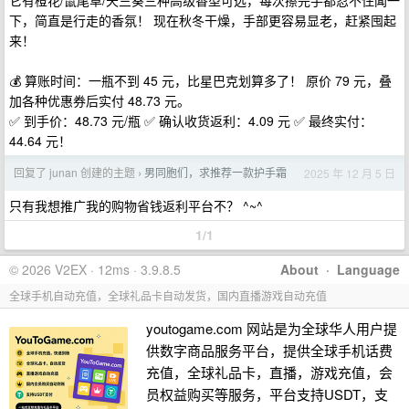
它有橙花/鼠尾草/天竺葵三种高级香型可选，每次擦完手都忍不住闻一
下，简直是行走的香氛！ 现在秋冬干燥，手部更容易显老，赶紧囤起
来！
💰 算账时间：一瓶不到 45 元，比星巴克划算多了！ 原价 79 元，叠
加各种优惠券后实付 48.73 元。
✅ 到手价：48.73 元/瓶 ✅ 确认收货返利：4.09 元 ✅ 最终实付：
44.64 元！
回复了 junan 创建的主题
男同胞们，求推荐一款护手霜
2025 年 12 月 5 日
›
只有我想推广我的购物省钱返利平台不？ ^~^
1/1
© 2026 V2EX · 12ms · 3.9.8.5
About
·
Language
全球手机自动充值，全球礼品卡自动发货，国内直播游戏自动充值
youtogame.com 网站是为全球华人用户提
供数字商品服务平台，提供全球手机话费
充值，全球礼品卡，直播，游戏充值，会
员权益购买等服务，平台支持USDT，支