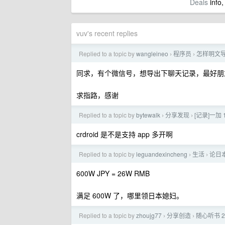
Deals
info,
vuv's recent replies
Replied to a topic by
wangleineo
程序员
怎样明文
›
›
同求，有个微信号，想导出下聊天记录，最好朋
求指路，感谢
Replied to a topic by
bytewalk
分享发现
[记录]一加 1
›
›
crdroid 是不是支持 app 多开啊
Replied to a topic by
leguandexincheng
生活
论日
›
›
600W JPY = 26W RMB
满足 600W 了，哪里领日本媳妇。
Replied to a topic by
zhoujg77
分享创造
随心听书 2.
›
›