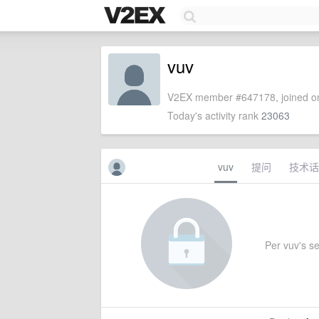
vuv
V2EX member #647178, joined on
Today's activity rank
23063
vuv
提问
技术话
Per vuv's set