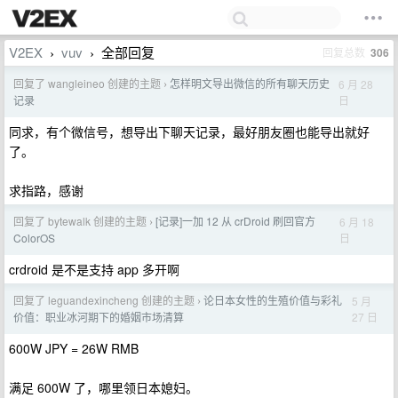
V2EX
vuv
全部回复
回复总数
306
›
›
回复了 wangleineo 创建的主题
怎样明文导出微信的所有聊天历史
6 月 28
›
日
记录
同求，有个微信号，想导出下聊天记录，最好朋友圈也能导出就好
了。
求指路，感谢
回复了 bytewalk 创建的主题
[记录]一加 12 从 crDroid 刷回官方
6 月 18
›
日
ColorOS
crdroid 是不是支持 app 多开啊
回复了 leguandexincheng 创建的主题
论日本女性的生殖价值与彩礼
5 月
›
27 日
价值：职业冰河期下的婚姻市场清算
600W JPY = 26W RMB
满足 600W 了，哪里领日本媳妇。