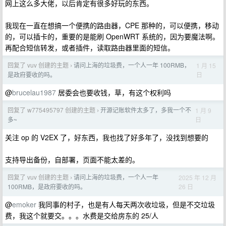
网上这么多大佬，以后肯定有很多好玩的东西。
我现在一直在想搞一个便携的路由器，CPE 那种的，可以便携，移动
的，可以插卡的，重要的是能刷 OpenWRT 系统的，因为要魔法啊。
再配合短信转发，或者插件，读取路由器里面的短信。
回复了 vuv 创建的主题
请问上海的垃圾费，一个人一年 100RMB，
1 月 15
›
日
是政府要收的吗。
@
brucelau1987
居委会也要收钱，草，有这个权利吗
回复了 w775495797 创建的主题
开源记账软件太多了，多我一个不
1 月 9
›
日
多~
关注 op 的 V2EX 了，好东西，我也找了好多年了，没找到想要的
支持导出备份，自部署，页面不能太差的。
回复了 vuv 创建的主题
请问上海的垃圾费，一个人一年
2025 年 12 月
›
26 日
100RMB，是政府要收的吗。
@
emoker
我同事的村子，也是有人每天两次收垃圾，但是不交垃圾
费，我这个就要交。。。水费是交给房东的 25/人