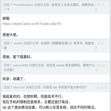
回复了 PixelWanderer 创建的主题
给各位 V 友发点福利，顺便测试
5 月 14
›
日
一下
邮箱
https://share.lanol.cn/#/?code=46278
感谢大佬。
回复了 xkwdm 创建的主题
在线听《明朝那些事儿》有声书 - 周建龙
1 月 27
›
日
版
感谢，能下载最好。
回复了 satoshi888 创建的主题
现在的 meme 图生成网站，都有什么
1 月 20
›
日
方式呀？
同求，收藏了，
回复了 Moonkin 创建的主题
开源无 sim 手机是不是大有可为？
1 月 18 日
›
我挺喜欢的，也想折腾，但是技术不行，
现在手机的限制还是很多，主要还是打电话，
op 这个类似移动设备，可以刷入任意系统，适应不同的情况。