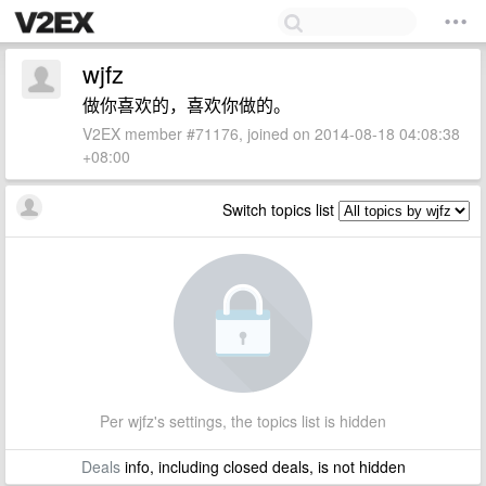
wjfz
做你喜欢的，喜欢你做的。
V2EX member #71176, joined on 2014-08-18 04:08:38
+08:00
Switch topics list
Per wjfz's settings, the topics list is hidden
Deals
info, including closed deals, is not hidden