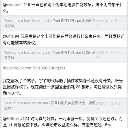
@
vmoewill
#15 一直在轮询上传本地电脑性能数据，搞不明白想干什
么。
Replied to a topic by mingtdlb
Trae 现在打开 cpu 风扇还是
2025 年 12 月 22
›
日
呼呼响
@
wjfz
#4 我意思是这个卡可能是在后台运行什么鬼任务。而且发帖还
有可能被本站降权。
Replied to a topic by mingtdlb
Trae 现在打开 cpu 风扇还是
2025 年 12 月 21
›
日
呼呼响
https://v2ex.com/t/1103887#reply1
我之前发了个帖子，字节的代码助手插件收集隐私还没有开关，账号
直接被降权了。现在创建一条回复会消耗 26 铜币，每日登录也只奖
励 1-3 个。
Replied to a topic by BillBan
职业炒股几年脱离社会，如何
2025 年 12 月 21
›
日
破局？
@
BillBan
#174 时间真的好快，一眨眼就一年。房价至今还在跌，而
且 11 月是加速下跌。今年股市收益怎么样，有没有超过 15%