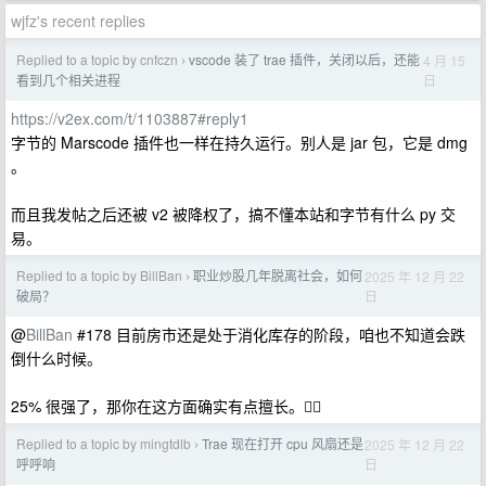
wjfz's recent replies
Replied to a topic by cnfczn
vscode 装了 trae 插件，关闭以后，还能
4 月 15
›
日
看到几个相关进程
https://v2ex.com/t/1103887#reply1
字节的 Marscode 插件也一样在持久运行。别人是 jar 包，它是 dmg
。
而且我发帖之后还被 v2 被降权了，搞不懂本站和字节有什么 py 交
易。
Replied to a topic by BillBan
职业炒股几年脱离社会，如何
2025 年 12 月 22
›
日
破局？
@
BillBan
#178 目前房市还是处于消化库存的阶段，咱也不知道会跌
倒什么时候。
25% 很强了，那你在这方面确实有点擅长。👍🏻
Replied to a topic by mingtdlb
Trae 现在打开 cpu 风扇还是
2025 年 12 月 22
›
日
呼呼响