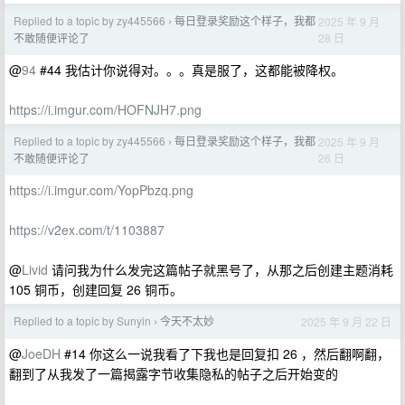
Replied to a topic by zy445566
每日登录奖励这个样子，我都
2025 年 9 月
›
28 日
不敢随便评论了
@
94
#44 我估计你说得对。。。真是服了，这都能被降权。
https://i.imgur.com/HOFNJH7.png
Replied to a topic by zy445566
每日登录奖励这个样子，我都
2025 年 9 月
›
26 日
不敢随便评论了
https://i.imgur.com/YopPbzq.png
https://v2ex.com/t/1103887
@
Livid
请问我为什么发完这篇帖子就黑号了，从那之后创建主题消耗
105 铜币，创建回复 26 铜币。
Replied to a topic by Sunyin
今天不太妙
2025 年 9 月 22 日
›
@
JoeDH
#14 你这么一说我看了下我也是回复扣 26 ，然后翻啊翻，
翻到了从我发了一篇揭露字节收集隐私的帖子之后开始变的