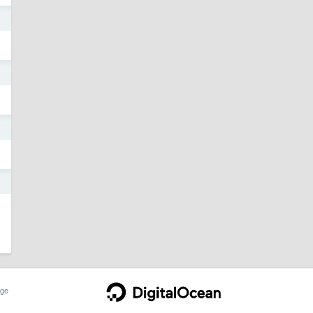
3
2
7
4
ge