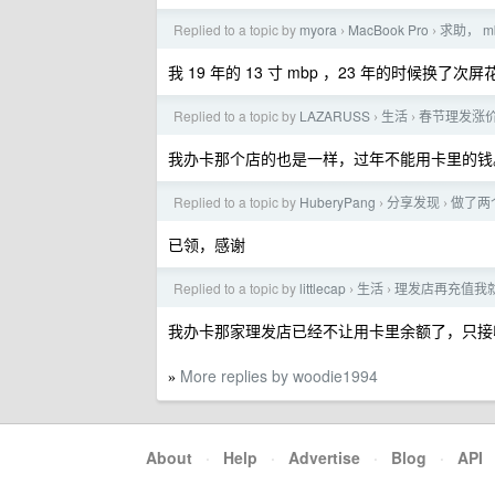
Replied to a topic by
myora
MacBook Pro
求助， m
›
›
我 19 年的 13 寸 mbp ，23 年的时候换了次屏
Replied to a topic by
LAZARUSS
生活
春节理发涨
›
›
我办卡那个店的也是一样，过年不能用卡里的钱
Replied to a topic by
HuberyPang
分享发现
做了两
›
›
已领，感谢
Replied to a topic by
littlecap
生活
理发店再充值我
›
›
我办卡那家理发店已经不让用卡里余额了，只接收
More replies by woodie1994
»
About
·
Help
·
Advertise
·
Blog
·
API