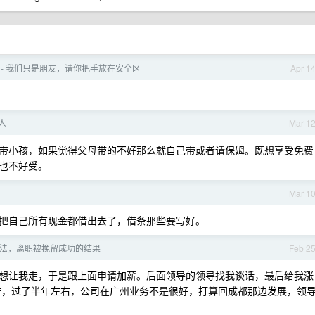
4 - 我们只是朋友，请你把手放在安全区
Apr 1
人
Mar 1
带小孩，如果觉得父母带的不好那么就自己带或者请保姆。既想享受免费
也不好受。
Mar 1
把自己所有现金都借出去了，借条那些要写好。
法，离职被挽留成功的结果
Feb 2
不想让我走，于是跟上面申请加薪。后面领导的领导找我谈话，最后给我涨
工作，过了半年左右，公司在广州业务不是很好，打算回成都那边发展，领