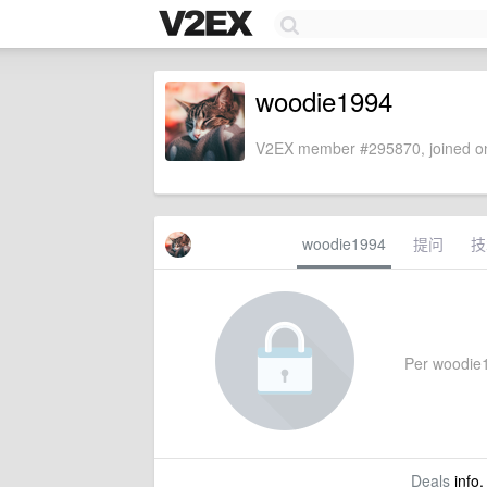
woodie1994
V2EX member #295870, joined on
woodie1994
提问
技
Per woodie19
Deals
info,