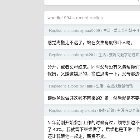
woodie1994's recent replies
Replied to a topic by
aaa0009
生活
爱上合租妹子 
›
›
感觉离搬走不远了，站在女生角度很吓人呐。
Replied to a topic by
bk201
生活
婆媳问题求助过来
›
›
分开，或者丈母娘来。同时父母没有义务帮你们
保姆，又嫌这嫌那的，换位思考一下，父母那边
Replied to a topic by
Falls
生活
亲戚找我爸借钱
›
›
跟你爸说做好这钱不回来的准备，然后就是不要
Replied to a topic by
zlldeta
职场话题
有没有现身说
›
›
N 年前刚开始参加工作的时候有过，领导那边
了 40%，我就留下继续做了，后续也是正常
还让我跟他一起走，薪资不变。