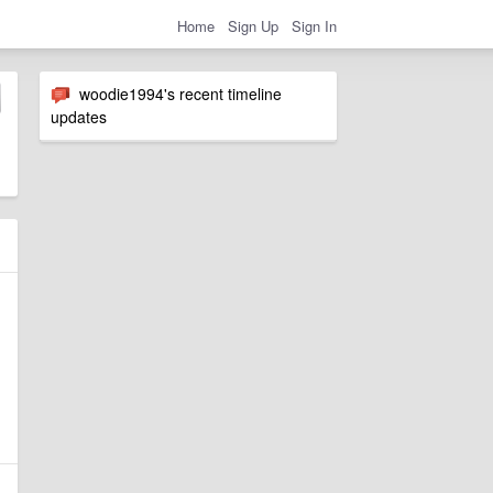
Home
Sign Up
Sign In
woodie1994's recent timeline
updates