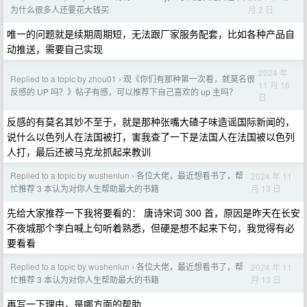
月 2 日
为什么很多人还要花大钱买
唯一的问题就是续期周期短，无法跟厂家服务配套，比如各种产品自
动推送，需要自己实现
2024 年
Replied to a topic by zhou01
观《你们有那种第一次看，就莫名很
›
11 月 16
反感的 UP 吗？》帖子有感，可以推荐下自己喜欢的 up 主吗？
日
反感的有莫名其妙不至于，就是那种张嘴大碴子味造谣国际新闻的，
说什么以色列人在法国被打，害我查了一下是法国人在法国被以色列
人打，最后还被马克龙抓起来教训
Replied to a topic by wushenlun
各位大佬，最近想看书了，帮
2024 年 11
›
月 13 日
忙推荐 3 本认为对你人生帮助最大的书籍
先给大家推荐一下我将要看的： 唐诗宋词 300 首，原因是昨天在长安
不夜城那个李白喊上句听着熟悉，但硬是想不起来下句，我觉得有必
要看看
Replied to a topic by wushenlun
各位大佬，最近想看书了，帮
2024 年 11
›
月 13 日
忙推荐 3 本认为对你人生帮助最大的书籍
再写一下理由，是哪方面的帮助