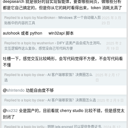
deepsearch 就是很好的自实现智能体，要查哪些网页，做哪些分析
都是它自己搞定的，但是你从它的耗时看得出来，token 消耗太高了
Replied to a topic by NianBroken
Windows 求一个自动输入剪
2025 年 3 月
›
23 日
贴板中的内容的工具
autohook 或者 python win32api 脚本
Replied to a topic by wushenlun
DIFY 这类产品会成为主流吗，
2025 年 2
›
月 19 日
交互逻辑咋这么复杂，感觉没自己写代码方便
吐槽一下，感觉交互比较畸形，会写代码觉得不方便，不会写代码看
不懂
Replied to a topic by clear
AI 客户端哪家强？决赛圈怎么
2025 年 2 月 17
›
日
选
@
shintendo
功能自由度不够
Replied to a topic by clear
AI 客户端哪家强？决赛圈怎么选
2025 年 2 月 9 日
›
@
xx232
全是国产的，目前看就 cherry studio 比较不错，但是感觉太
封闭了
Replied to a topic by iorilu
明明 lets encrypt 可以提供免费证书,
2024 年 12
›