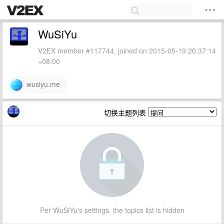
WuSiYu
V2EX member #117744, joined on 2015-05-19 20:37:14
+08:00
wusiyu.me
切换主题列表
Per WuSiYu's settings, the topics list is hidden