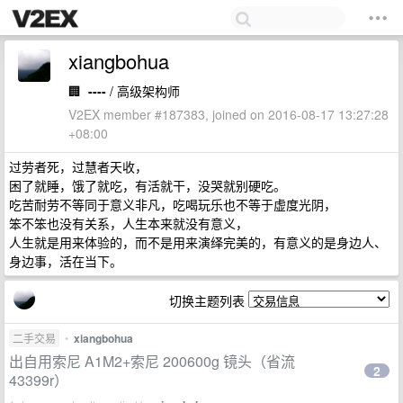
xiangbohua
🏢
----
/ 高级架构师
V2EX member #187383, joined on 2016-08-17 13:27:28
+08:00
过劳者死，过慧者天收，
困了就睡，饿了就吃，有活就干，没哭就别硬吃。
吃苦耐劳不等同于意义非凡，吃喝玩乐也不等于虚度光阴，
笨不笨也没有关系，人生本来就没有意义，
人生就是用来体验的，而不是用来演绎完美的，有意义的是身边人、
身边事，活在当下。
切换主题列表
二手交易
•
xiangbohua
出自用索尼 A1M2+索尼 200600g 镜头（省流
2
43399r）