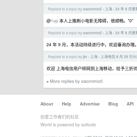
Replied to a topic by
xiaomimix5
上海
24 年 8
›
›
@
1up
本人上推刷小电影无障碍，很顺畅。*0*
Replied to a topic by
xiaomimix5
上海
24 年 8
›
›
24 年 9 月，本活动持续进行中，欢迎垂询办理
Replied to a topic by
jbr
上海
上海电信 8 月 26 
›
›
欢迎 上海电信用户转网到上海移动，给予三折
More replies by xiaomimix5
»
About
·
Help
·
Advertise
·
Blog
·
API
创意工作者们的社区
World is powered by solitude