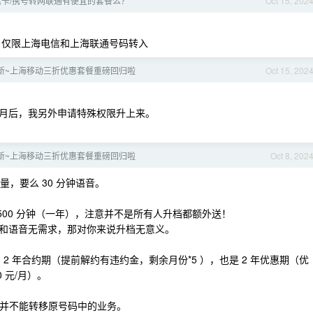
卡/携号转网联通有便宜的套餐么？
Oct 15, 202
，仅限上海电信和上海联通号码转入
 月更新~上海移动三折优惠套餐重磅回归啦
Oct 15, 202
个月后，我另外申请特殊权限升上来。
 月更新~上海移动三折优惠套餐重磅回归啦
Oct 8, 202
流量，要么 30 分钟语音。
500 分钟（一年），注意并不是所有人升档都额外送！
和语音无需求，那对你来说升档无意义。
是很优惠，2 年合约期（提前解约有违约金，剩余月份*5 ），也是 2 年优惠期（优
0 元/月）。
 ，并不能转移原号码中的业务。