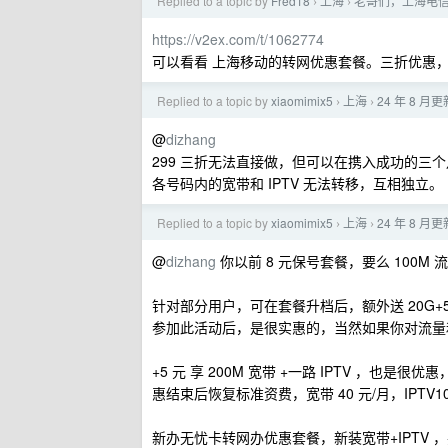
Replied to a topic by
Fred18
上海
老哥们，上海电信
›
›
https://v2ex.com/t/1062774
可以看看 上海移动的转网优惠套餐。三折优惠
Replied to a topic by
xiaomimix5
上海
24 年 8
›
›
@
dizhang
299 三折无法直接做，但可以在携入成功的三
各号码内的宽带和 IPTV 无法转移，互相独立。
Replied to a topic by
xiaomimix5
上海
24 年 8
›
›
@
dizhang
你以前 8 元保号套餐，要么 100M 
针对部分用户，可在套餐升档后，额外送 20G+
参加此活动后，是很实惠的，当然如果你对流量
+5 元 享 200M 宽带 +一路 IPTV ，也
惠结束后恢复标准资费，宽带 40 元/月，IPTV1
新办无忧卡转网办优惠套餐，新装宽带+IPTV