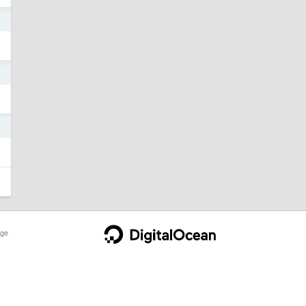
4
4
4
ge