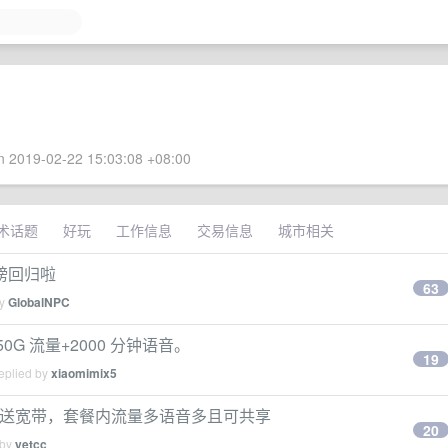
 2019-02-22 15:03:08 +08:00
术话题
好玩
工作信息
交易信息
城市相关
重磅回归啦
63
by
GlobalNPC
G 流量+2000 分钟语音。
19
eplied by
xiaomimix5
餐-送宽带，套餐内流量多语音多且可共享
20
 by
yetcc