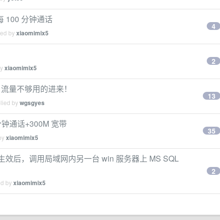
每 100 分钟通话
4
ied by
xiaomimix5
2
by
xiaomimix5
少。流量不够用的进来！
13
plied by
wgsgyes
 分钟通话+300M 宽带
35
 by
xiaomimix5
器生效后，调用局域网内另一台 win 服务器上 MS SQL
2
ed by
xiaomimix5