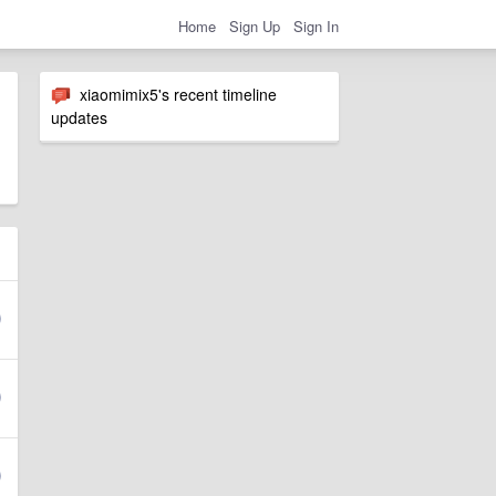
Home
Sign Up
Sign In
xiaomimix5's recent timeline
updates