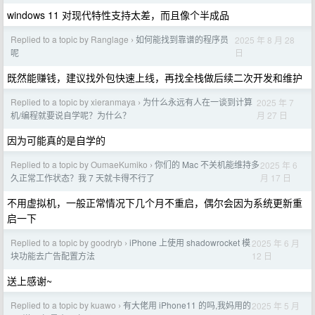
windows 11 对现代特性支持太差，而且像个半成品
Replied to a topic by Ranglage
如何能找到靠谱的程序员
2025 年 8 月 28
›
日
呢
既然能赚钱，建议找外包快速上线，再找全栈做后续二次开发和维护
Replied to a topic by xieranmaya
为什么永远有人在一谈到计算
2025 年 7
›
月 27 日
机/编程就要说自学呢？为什么？
因为可能真的是自学的
Replied to a topic by OumaeKumiko
你们的 Mac 不关机能维持多
2025 年 6
›
月 17 日
久正常工作状态？我 7 天就卡得不行了
不用虚拟机，一般正常情况下几个月不重启，偶尔会因为系统更新重
启一下
Replied to a topic by goodryb
iPhone 上使用 shadowrocket 模
2025 年 6 月
›
12 日
块功能去广告配置方法
送上感谢~
Replied to a topic by kuawo
有大佬用 iPhone11 的吗,我妈用的
2025 年 5 月
›