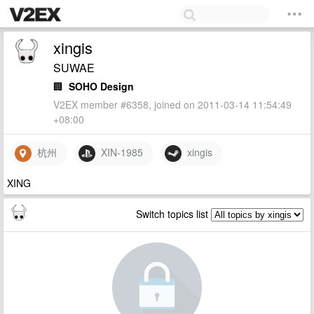
xingis
SUWAE
🏢
SOHO Design
V2EX member #6358, joined on 2011-03-14 11:54:49
+08:00
杭州
XIN-1985
xingis
XING
Switch topics list