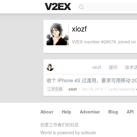
xiozf
V2EX member #28078, joined on 
xiozf
提问
技术
收个 iPhone 4S 过渡用，要求可用移动 
二手交易
•
xiozf
•
Jan 19, 2015
• Lastly replied by
About
·
Help
·
Advertise
·
Blog
·
API
创意工作者们的社区
World is powered by solitude