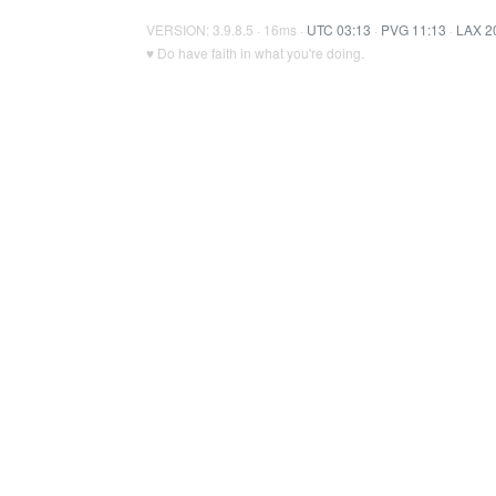
VERSION: 3.9.8.5 · 16ms ·
UTC 03:13
·
PVG 11:13
·
LAX 2
♥ Do have faith in what you're doing.