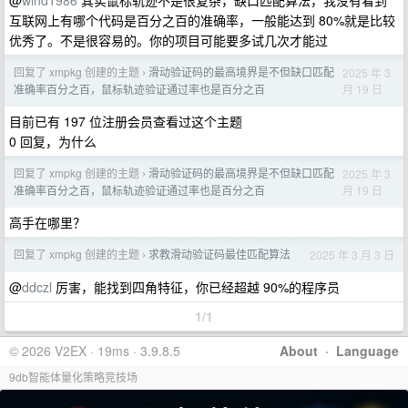
@
wind1986
其实鼠标轨迹不是很复杂，缺口匹配算法，我没有看到
互联网上有哪个代码是百分之百的准确率，一般能达到 80%就是比较
优秀了。不是很容易的。你的项目可能要多试几次才能过
回复了 xmpkg 创建的主题
滑动验证码的最高境界是不但缺口匹配
2025 年 3
›
月 19 日
准确率百分之百，鼠标轨迹验证通过率也是百分之百
目前已有 197 位注册会员查看过这个主题
0 回复，为什么
回复了 xmpkg 创建的主题
滑动验证码的最高境界是不但缺口匹配
2025 年 3
›
月 19 日
准确率百分之百，鼠标轨迹验证通过率也是百分之百
高手在哪里？
回复了 xmpkg 创建的主题
求教滑动验证码最佳匹配算法
2025 年 3 月 3 日
›
@
ddczl
厉害，能找到四角特征，你已经超越 90%的程序员
1/1
© 2026 V2EX · 19ms · 3.9.8.5
About
·
Language
9db智能体量化策略竞技场