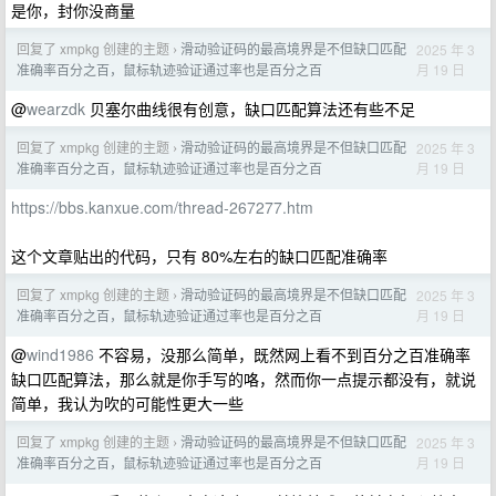
是你，封你没商量
回复了 xmpkg 创建的主题
滑动验证码的最高境界是不但缺口匹配
2025 年 3
›
月 19 日
准确率百分之百，鼠标轨迹验证通过率也是百分之百
@
wearzdk
贝塞尔曲线很有创意，缺口匹配算法还有些不足
回复了 xmpkg 创建的主题
滑动验证码的最高境界是不但缺口匹配
2025 年 3
›
月 19 日
准确率百分之百，鼠标轨迹验证通过率也是百分之百
https://bbs.kanxue.com/thread-267277.htm
这个文章贴出的代码，只有 80%左右的缺口匹配准确率
回复了 xmpkg 创建的主题
滑动验证码的最高境界是不但缺口匹配
2025 年 3
›
月 19 日
准确率百分之百，鼠标轨迹验证通过率也是百分之百
@
wind1986
不容易，没那么简单，既然网上看不到百分之百准确率
缺口匹配算法，那么就是你手写的咯，然而你一点提示都没有，就说
简单，我认为吹的可能性更大一些
回复了 xmpkg 创建的主题
滑动验证码的最高境界是不但缺口匹配
2025 年 3
›
月 19 日
准确率百分之百，鼠标轨迹验证通过率也是百分之百