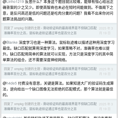
@
Linho1219
反思什么？本身这个题目就比较难，能够有恒心给出正
确答案的少之又少。即使高智商也未必在短时间能做到。不值阁下之
意，是反问高还是低的问题还是吃肉分羹的问题？我看不出来你对问
题算法挑战的兴趣。
回复了 xmpkg 创建的主题
滑动验证码的最高境界是不但缺口匹配
2025 年 3
›
月 19 日
准确率百分之百，鼠标轨迹验证通过率也是百分之百
@
Blanke
深度学习也是一种算法。鼠标轨迹难以描述这种用深度学习
最佳。缺口匹配就算用深度学习，如果策略不对，准确率也难以提
升。缺口匹配用简单的算法就可以实现，方法只是深度学习的其中简
单算法的组合，还不需要深度神经网络。
回复了 xmpkg 创建的主题
滑动验证码的最高境界是不但缺口匹配
2025 年 3
›
月 19 日
准确率百分之百，鼠标轨迹验证通过率也是百分之百
@
h4de5
付费没有意思，关键是算法。如果知道大厂的验证码生成算
法，逆向给出一个缺口图像无法拒绝的匹配模式，那个算法就是最佳
的。
回复了 xmpkg 创建的主题
滑动验证码的最高境界是不但缺口匹配
2025 年 3
›
月 19 日
准确率百分之百，鼠标轨迹验证通过率也是百分之百