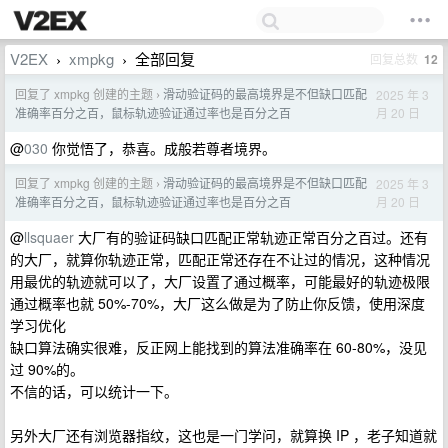
V2EX
xmpkg
全部回复
回复总数
12
›
›
回复了 xmpkg 创建的主题
滑动验证码的最高境界是不但缺口匹配
2025 年 3
›
月 20 日
准确率百分之百，鼠标轨迹验证通过率也是百分之百
@
030
你觉悟了，恭喜。成般若尊者境界。
回复了 xmpkg 创建的主题
滑动验证码的最高境界是不但缺口匹配
2025 年 3
›
月 20 日
准确率百分之百，鼠标轨迹验证通过率也是百分之百
@
llsquaer
大厂有的验证码缺口匹配正常轨迹正常百分之百过。还有
的大厂，就算你轨迹正常，匹配正常还存在不让过的情况，这种情况
用最优的轨迹就可以了，大厂设置了通过概率，可能最好的轨迹极限
通过概率也就 50%-70%，大厂这么做是为了防止你反馈，使用深度
学习优化
缺口算法确实很难，反正网上能找到的算法准确率在 60-80%，没见
过 90%的。
不信的话，可以统计一下。
另外大厂还有浏览器指纹，这也是一门学问，就算换 IP ，老子知道就