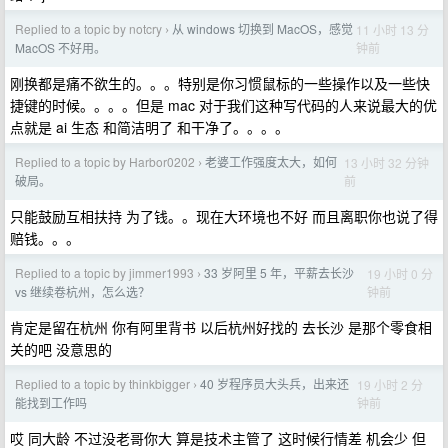
Replied to a topic by notcry
从 windows 切换到 MacOS，感觉
11 小时 13 分
›
钟前
MacOS 不好用。
刚换都是痛不欲生的。。。特别是你习惯鼠标的一些操作以及一些快
捷键的时候。。。。但是 mac 对于我们这种写代码的人来说最大的优
点就是 ai 生态 和简洁明了 和干净了。。。。
Replied to a topic by Harbor0202
老婆工作强度太大，如何
13 小时 32 分钟
›
前
破局。
只能鼓励互相扶持 为了钱。。现在大环境也不好 而且离职你也说了得
赔钱。。。
Replied to a topic by jimmer1993
33 岁阿里 5 年，平薪去长沙
19 小时 0 分
›
钟前
vs 继续卷杭州，怎么选？
肯定是留在杭州 你有阿里背书 以后杭州好找的 去长沙 是那个零食相
关的吧 没意思的
Replied to a topic by thinkbigger
40 岁程序员大头兵，出来还
19 小时 2 分
›
钟前
能找到工作吗
哎 同大龄 不过没老哥你大 算是技术主管了 这时候行情差 机会少 但