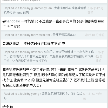
Replied to a topic by guanmengyuan
大家有用小米或者其他手
5 小时 47 分
›
钟前
机替代 iPhone 的吗
@
hangbale
一样的情况 不过我是一直都是安卓的 只是电脑换成 mac
了 今年买的
Replied to a topic by rearviewmirror
晋升不调薪怎么办
5 小时 48 分钟前
›
先骑驴找马- - 不过这时候行情确实不好 哎
Replied to a topic by davecat
兄弟们，刚领导谈话 让自己出去找工作
5 小时
›
52 分
了，公司已经几个月都不发工资了，老板意思是未来到年底都发不下来
钟前
工资，让自己做好准备出去找工作
我真挺难理解那些不发工资还能坚持下来的 我有个朋友是欠薪三月 但
是后面老板融资到了 都是按时结算的 因为他年纪大了确实跳出来不好
找 外加业务偏 to g 的 但是兄弟你这明显告知了 还不及时止损 是等老
板良心发现还是他中大奖？
Replied to a topic by ydong
如果女朋友转发这个，你们会给
5 小时 57 分钟
›
前
吗
给个 jb