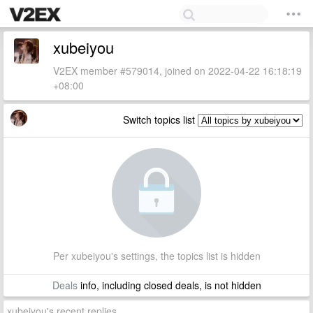
xubeiyou
V2EX member #579014, joined on 2022-04-22 16:18:19
+08:00
Switch topics list
Per xubeiyou's settings, the topics list is hidden
Deals
info, including closed deals, is not hidden
xubeiyou's recent replies