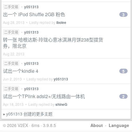
二手交易
•
y051313
出一个 iPod Shuffle 2GB 粉色
3
Aug 28, 2013 • Lastly replied by
ibolee
二手交易
•
y051313
转一张 哈根达斯-玲珑心意冰淇淋月饼238型提货
券，限北京
Aug 22, 2013
二手交易
•
y051313
试出一个kindle 4
5
Jun 2, 2013 • Lastly replied by
y051313
二手交易
•
y051313
试出一个TPlink adsl2+/无线路由一体机
2
Apr 18, 2013 • Lastly replied by
shineG
y051313 创建的更多主题
»
© 2026 V2EX · 6ms · 3.9.8.5
About
·
Language