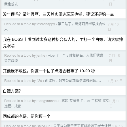
日
我也想去
没年假吗？请年假啊，三天其实周边玩玩也够，建议还是稳一点
Replied to a topic by totorohappy
第三贴了，出海项目继续找合伙
7 月 16
›
日
人
我在 BOSS 上看到过太多这种招合伙人的，主打一个白嫖，请大家擦
亮眼睛
Replied to a topic by jenhe
vibe 了一个 v 站复制品，大佬们猛蹬，
7 月 15
›
日
尝尝咸淡
其他我不敢说，你这一个帖子点进去我等了 10-20 秒
Replied to a topic by fl2d
面试后，对方公司加微信请教问题。。
7 月 15 日
›
白嫖方案？
Replied to a topic by mengyanshou
求职-梦魇兽-Flutter 工程师-接受
6 月 30
›
日
远程、成都
同成都的老哥，帮你顶一个
Replied to a topic by SaltySun
关于以为活干完了可以歇逼了老大让我
6 月 15
›