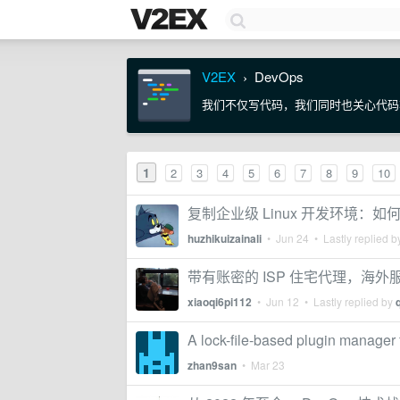
V2EX
DevOps
›
我们不仅写代码，我们同时也关心代码
1
2
3
4
5
6
7
8
9
10
复制企业级 Linux 开发环境
huzhikuizainali
•
Jun 24
• Lastly replied 
带有账密的 ISP 住宅代理，海外服务
xiaoqi6pi112
•
Jun 12
• Lastly replied by
A lock-file-based plugin manager 
zhan9san
•
Mar 23