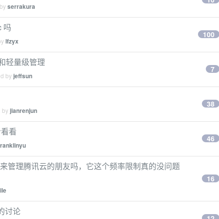
 by
serrakura
c 吗
100
by
lfzyx
愈和轻量级管理
7
ed by
jeffsun
38
d by
jianrenjun
给看看
46
franklinyu
erraform 来管理腾讯云的朋友吗，它这个频率限制真的没问题
16
ile
的讨论
12