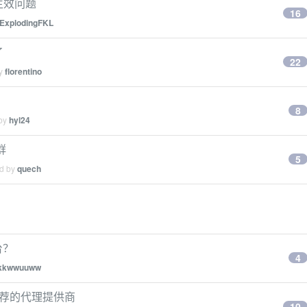
不生效问题
16
ExplodingFKL
了
22
by
florentino
8
 by
hyl24
群
5
ed by
quech
台？
4
kkwwuuww
无推荐的代理提供商
10