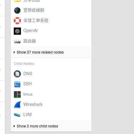
Show 37 more related nodes
Child Nodes
Show 2 more child nodes