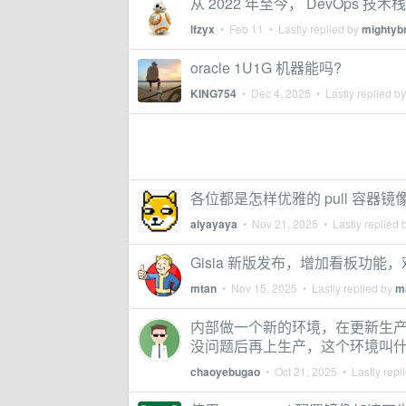
从 2022 年至今， DevOps 
lfzyx
•
Feb 11
• Lastly replied by
mightyb
oracle 1U1G 机器能吗?
KING754
•
Dec 4, 2025
• Lastly replied b
各位都是怎样优雅的 pull 容器镜
aiyayaya
•
Nov 21, 2025
• Lastly replied 
Gisia 新版发布，增加看板功能
mtan
•
Nov 15, 2025
• Lastly replied by
m
内部做一个新的环境，在更新生
没问题后再上生产，这个环境叫
chaoyebugao
•
Oct 21, 2025
• Lastly repl