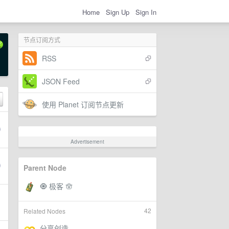
Home
Sign Up
Sign In
节点订阅方式
RSS
JSON Feed
使用 Planet 订阅节点更新
Advertisement
Parent Node
42
Related Nodes