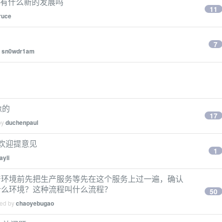
技术栈有什么新的发展吗
11
ruce
7
y
sn0wdr1am
像的
17
by
duchenpaul
，欢迎提意见
1
ayli
产环境前先把生产服务等先在这个服务上过一遍，确认
什么环境？这种流程叫什么流程？
50
ied by
chaoyebugao