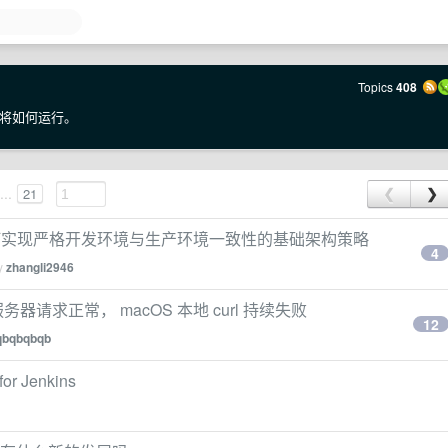
Topics
408
将如何运行。
...
21
❮
❯
：如何实现严格开发环境与生产环境一致性的基础架构策略
4
by
zhangli2946
器请求正常， macOS 本地 curl 持续失败
12
qbqbqbqb
for Jenkins