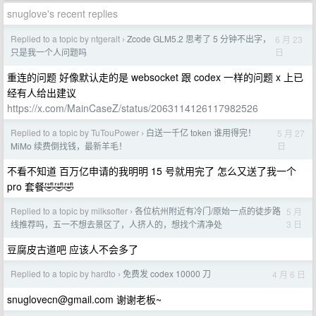
snuglove's recent replies
Replied to a topic by ntgeralt
Zcode GLM5.2 思考了 5 分钟不出字，
6 月 23
›
日
只是我一个人问题吗
重连的问题 好像默认走的是 websocket 跟 codex 一样的问题 x 上已
经有人给出建议
https://x.com/MainCaseZ/status/2063114126117982526
Replied to a topic by TuTouPower
白送一千亿 token 谁用得完！
5 月 27
›
日
MiMo 续费倒找钱，最新羊毛！
不看不知道 百万亿申请的我明明 15 号就用完了 怎么又送了我一个
pro 套餐🤣🤣🤣
Replied to a topic by milksofter
各位杭州附近有冷门/原始一点的徒步路
5 月
›
3 日
线推荐吗，五一不想去景区了，人挤人的，想找个清净处
豆腐皮古道吧 应该人不会多了
Replied to a topic by hardto
免费发 codex 10000 刀
4 月 6 日
›
snuglovecn@gmail.com
谢谢老板~