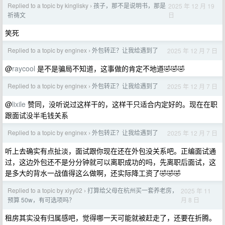
Replied to a topic by kinglisky
孩子，那不是说明书，那是
2025 年 12 月 19
›
日
祈祷文
笑死
Replied to a topic by enginex
外包转正？让我给遇到了
2025 年 12 月 7 日
›
@
raycool
是不是骗局不知道，这事做的肯定不地道🤣🤣🤣
Replied to a topic by enginex
外包转正？让我给遇到了
2025 年 12 月 7 日
›
@
lixile
赞同，没听说过这样干的，这样干只适合内定好的。现在在职
跟面试没半毛钱关系
Replied to a topic by enginex
外包转正？让我给遇到了
2025 年 12 月 7 日
›
听上去确实有点扯淡，面试跟你现在还在外包没关系吧。正编面试通
过，这边外包还不是分分钟就可以离职成功的吗，先离职后面试，这
是多大的背水一战值得这么做啊，还实际降工资了🤣🤣🤣
Replied to a topic by xiyy02
打算给父母在杭州买一套养老房，
2025 年 11
›
月 8 日
预算 50w，有可选项吗？
租房其实没有归属感吧，觉得哪一天可能就被赶走了，还要在折腾。