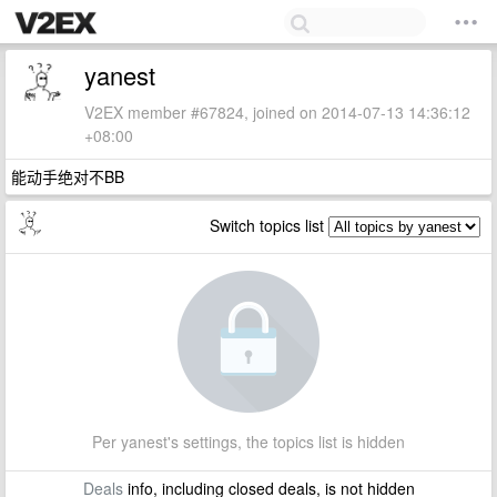
yanest
V2EX member #67824, joined on 2014-07-13 14:36:12
+08:00
能动手绝对不BB
Switch topics list
Per yanest's settings, the topics list is hidden
Deals
info, including closed deals, is not hidden