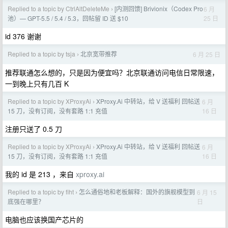
Replied to a topic by CtrlAltDeleteMe
[内测回馈] Brivionix（Codex Pro
6 月
›
25 日
池）— GPT-5.5 / 5.4 / 5.3，回帖留 ID 送 $10
id 376 谢谢
Replied to a topic by tsja
北京宽带推荐
6 月 25 日
›
推荐联通怎么想的，只是因为便宜吗？北京联通访问电信日常限速，
一到晚上只有几百 K
Replied to a topic by XProxyAi
XProxy.Ai 中转站，给 V 送福利 回帖送
6 月
›
16 日
15 刀，没有订阅，没有套路 1:1 充值
注册只送了 0.5 刀
Replied to a topic by XProxyAi
XProxy.Ai 中转站，给 V 送福利 回帖送
6 月
›
16 日
15 刀，没有订阅，没有套路 1:1 充值
我的 id 是 213 ，来自
xproxy.ai
Replied to a topic by fiht
怎么通俗地和老板解释：国外的旗舰模型到
6 月 15
›
日
底强在哪里？
电脑也应该换国产芯片的