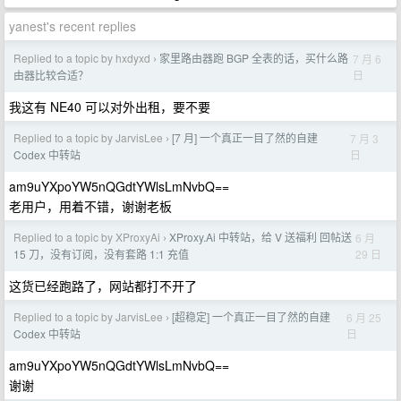
yanest's recent replies
Replied to a topic by hxdyxd
家里路由器跑 BGP 全表的话，买什么路
7 月 6
›
日
由器比较合适？
我这有 NE40 可以对外出租，要不要
Replied to a topic by JarvisLee
[7 月] 一个真正一目了然的自建
7 月 3
›
日
Codex 中转站
am9uYXpoYW5nQGdtYWlsLmNvbQ==
老用户，用着不错，谢谢老板
Replied to a topic by XProxyAi
XProxy.Ai 中转站，给 V 送福利 回帖送
6 月
›
29 日
15 刀，没有订阅，没有套路 1:1 充值
这货已经跑路了，网站都打不开了
Replied to a topic by JarvisLee
[超稳定] 一个真正一目了然的自建
6 月 25
›
日
Codex 中转站
am9uYXpoYW5nQGdtYWlsLmNvbQ==
谢谢