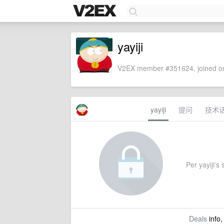
yayiji
V2EX member #351624, joined on
yayiji
提问
技术
Per yayiji's 
Deals
info,