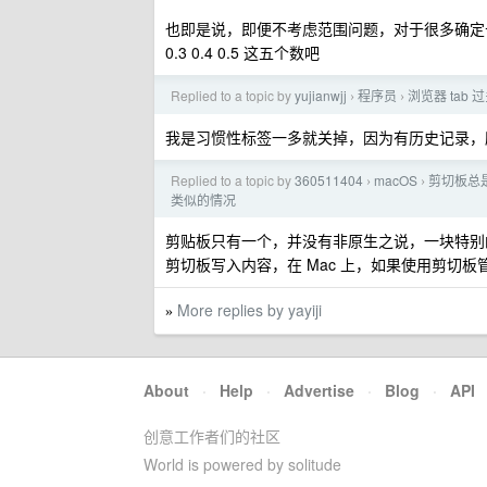
也即是说，即便不考虑范围问题，对于很多确定十
0.3 0.4 0.5 这五个数吧
Replied to a topic by
yujianwjj
程序员
浏览器 tab 
›
›
我是习惯性标签一多就关掉，因为有历史记录，所以没
Replied to a topic by
360511404
macOS
剪切板总
›
›
类似的情况
剪贴板只有一个，并没有非原生之说，一块特别的
剪切板写入内容，在 Mac 上，如果使用剪切
More replies by yayiji
»
About
·
Help
·
Advertise
·
Blog
·
API
创意工作者们的社区
World is powered by solitude