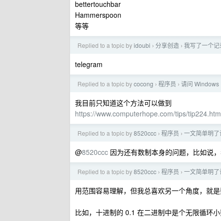
bettertouchbar
Hammerspoon
等等
Replied to a topic by
idoubi
分享创造
我写了一个记录
›
›
telegram
Replied to a topic by
cocong
程序员
请问 Wind
›
›
我目前只知道这个方法可以做到
https://www.computerhope.com/tips/tip224.htm
Replied to a topic by
8520ccc
程序员
一文简单明了说明
›
›
@
8520ccc
因为还有数制本身的问题，比如说，我
Replied to a topic by
8520ccc
程序员
一文简单明了说明
›
›
用范围容易理解，但我总喜欢另一个角度，就是
比如，十进制的 0.1 在二进制中是个无限循环