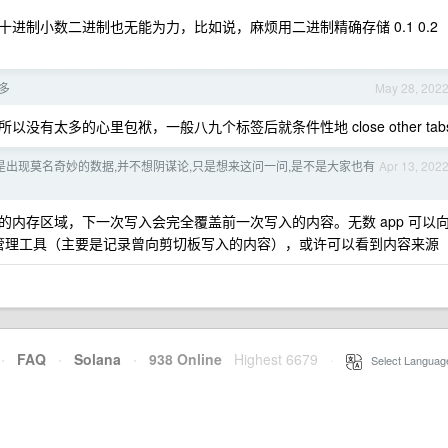
进制小数二进制也无能为力，比如说，麻烦用二进制精确存储 0.1 0.2
过多
May 28, 202
有太多的心里包袱，一般八九个标签后就条件性地 close other tab
是出现莫名奇妙的数据,并不想阴谋论,只是想来这问一问,是不是大家也有
Apr 13, 202
内存区域，下一次写入会完全覆盖前一次写入的内容。无数 app 可以
板管理工具（主要是记录曾向剪切板写入的内容），或许可以看到内容来源
·
FAQ
·
Solana
·
938 Online
Highest 6679
·
Select Languag