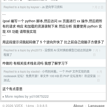
Replied to a topic by kaysar
Js 逆向学习资料
7 月 2 日
›
```
/goal 编写一个 python 脚本,然后访问 xx 页面进行 xx 操作,然后把所
有的请求 响应 和加载的资源录制下来 然后分析 我要使用 python 实
现 XX 功能 请帮我实现
```
用这段提示词我起码做了 5 个逆向外快了 比之前自己烧脑子方便多了
Replied to a topic by yhc2073
没想到 AI 实时换脸模型已经达到这种
7 月 1
›
日
程度了
咋做的 有相关技术栈名词吗 我想了解学习下
Replied to a topic by xiaobd
小鸡别闲着。一个 PHP 文件实现的类
6 月
›
30
nodeseek 论坛！免费开源！单文件 100 KB 的 PHP 论坛发布！欢迎安装
日
测试。
这个有点意思
More replies by ycl10875222
»
© 2026 V2EX · 14ms · 3.9.8.5
About
·
Language