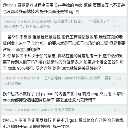
@
crytis
感觉是老派程序员用 C++手撸的 web 框架 页面交互也不复杂
也没那么多前端技术 好多页面还是裸 cgi 呢
Replied to a topic by zizhan66
口头合伙 51/12.25，一年后我成了拿
7 月
›
27 日
30% 的外包，想听听大家判断
1. 虽然你不想提 但是我还是要说 没做工商登记是败笔 我现在跟的老
板创业十来年了 当年唯一的要求就是可以低于市场价的工资 但是我要
占股 工商登记的那种
2. 你拿多少不却决于你的意志, 你站在他的角度思考一下,这个活如果
离了你别人能干吗? 核心就是你的价值是多少,如果这个活全国就你能
干 你拿 90%都行, 反之亦然 给你 30%就算是关系好的了
Replied to a topic by teli
怎么搞定纯 Python 代码解码 jpg 图片，要求
7 月 2
›
日
无外部依赖
换个思路不就好了 用 python 的内置库把 jpg 转成 png 然后用 tk 解析
png,你都接受牺牲图片质量了 那丢点信息也无所谓了
Replied to a topic by kaysar
Js 逆向学习资料
7 月 2 日
›
@
AJQA
不用 你正常发就行 但是不开/goal 模式他会自己停 会问你乱
七八糟的开/goal 他就按照目标一致跑