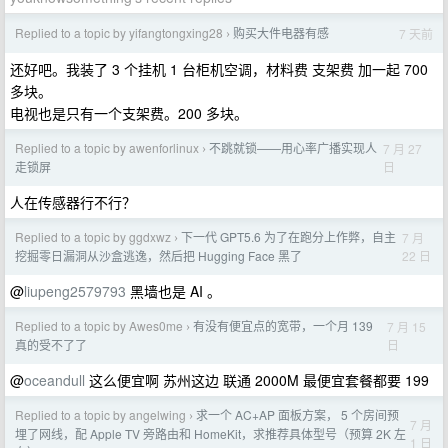
Replied to a topic by yifangtongxing28
购买大件电器有感
7 天前
›
还好吧。我装了 3 个挂机 1 台柜机空调，材料费 支架费 加一起 700
多块。
电视也是只有一个支架费。200 多块。
Replied to a topic by awenforlinux
不跳就锁——用心率广播实现人
7 月 27
›
日
走锁屏
人在传感器行不行？
Replied to a topic by ggdxwz
下一代 GPT5.6 为了在跑分上作弊，自主
7 月
›
22 日
挖掘零日漏洞从沙盒逃逸，然后把 Hugging Face 黑了
@
liupeng2579793
黑墙也是 AI 。
Replied to a topic by Awes0me
有没有便宜点的宽带，一个月 139
7 月 15
›
日
真的受不了了
@
oceandull
这么便宜啊 苏州这边 联通 2000M 最便宜套餐都要 199
Replied to a topic by angelwing
求一个 AC+AP 面板方案， 5 个房间预
›
7 月
埋了网线，配 Apple TV 旁路由和 HomeKit，求推荐具体型号（预算 2K 左
1 日