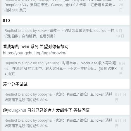
29
DeepSeek V4，支持思维链、Cursor，全线 0.3 倍率 ｜注册送 5 美元 +
日
抽奖 200 美元
810
Replied to a topic by kekxv
请教一下 VIM 怎么做到类似 idea ide 一样
6 月
›
19 日
识别函数，自动跳转，查看引用？
看我写的 nvim 系列 希望对你有帮助
https://youngxhui.top/tags/neovim/
Replied to a topic by zhouyanliang
时隔半年， NocoBase 收入再次翻
6 月
›
16
倍。 在满屏 AI 的氛围中，跟大家分享一下不太一样的经历。 [感谢 V2EX
日
+ 抽奖]
凑个分子试试
Replied to a topic by ppboyhai
实测： Kimi2.7 很拉！且 Token 消耗
6 月 14
›
日
增高而不是所谓的减少 30%
@
youngxhui
目前已经给官方发邮件了 等待回复
Replied to a topic by ppboyhai
实测： Kimi2.7 很拉！且 Token 消耗
6 月 14
›
日
增高而不是所谓的减少 30%