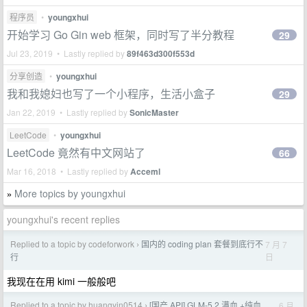
程序员
•
youngxhui
开始学习 Go Gin web 框架，同时写了半分教程
29
Jul 23, 2019 • Lastly replied by
89f463d300f553d
分享创造
•
youngxhui
我和我媳妇也写了一个小程序，生活小盒子
29
Jan 22, 2019 • Lastly replied by
SonicMaster
LeetCode
•
youngxhui
LeetCode 竟然有中文网站了
66
Mar 16, 2018 • Lastly replied by
Acceml
More topics by youngxhui
»
youngxhui's recent replies
Replied to a topic by codeforwork
国内的 coding plan 套餐到底行不
7 月 7
›
日
行
我现在在用 kimi 一般般吧
Replied to a topic by huangyin0514
[国产 API] GLM-5.2 满血 +纯血
6 月
›