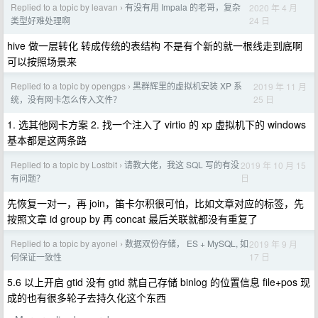
Replied to a topic by leavan
有没有用 Impala 的老哥，复杂
2020 年 4 月
›
24 日
类型好难处理啊
hive 做一层转化 转成传统的表结构 不是有个新的就一根线走到底啊
可以按照场景来
Replied to a topic by opengps
黑群辉里的虚拟机安装 XP 系
2019 年 11 月
›
25 日
统，没有网卡怎么传入文件？
1. 选其他网卡方案 2. 找一个注入了 virtio 的 xp 虚拟机下的 windows
基本都是这两条路
Replied to a topic by Lostbit
请教大佬，我这 SQL 写的有没
2019 年 10 月 15
›
日
有问题？
先恢复一对一，再 join，笛卡尔积很可怕，比如文章对应的标签，先
按照文章 id group by 再 concat 最后关联就都没有重复了
Replied to a topic by ayonel
数据双份存储， ES + MySQL, 如
2019 年 9 月
›
17 日
何保证一致性
5.6 以上开启 gtid 没有 gtid 就自己存储 binlog 的位置信息 file+pos 现
成的也有很多轮子去持久化这个东西