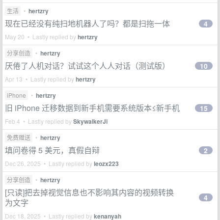
生活
•
hertzry
现在已经没有纯扫地机器人了吗？都是扫拖一体
4
May 20 • Lastly replied by
hertzry
分享创造
•
hertzry
厌倦了人机对话？试试这个人人对话（测试版）
10
Apr 13 • Lastly replied by
hertzry
iPhone
•
hertzry
旧 iPhone 迁移数据到新手机需要系统版本≤新手机
15
Feb 4 • Lastly replied by
SkywalkerJi
免费赠送
•
hertzry
填问卷得 5 美元，真假自辩
2
Dec 26, 2025 • Lastly replied by
leozx223
分享创造
•
hertzry
[只读]把去掉视觉信息也不影响其内容的视频转换
4
为文字
Dec 18, 2025 • Lastly replied by
kenanyah