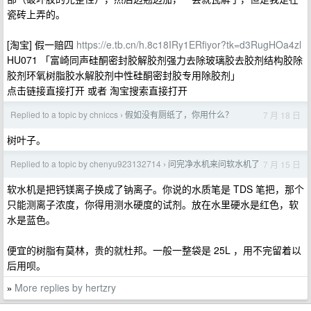
瓷砖上弄的。
[淘宝] 假一赔四
https://e.tb.cn/h.8c18IRy1ERfiyor?tk=d3RugHOa4zl
HU071 「富崎同声硅酮密封胶解胶剂强力去除玻璃胶去胶剂结构胶除
胶剂环氧树脂胶水解胶剂中性硅酮密封胶专用除胶剂」
点击链接直接打开 或者 淘宝搜索直接打开
Replied to a topic by chniccs
假如没有厕纸了，你用什么？
7 月 18 日
›
树叶子。
Replied to a topic by chenyu923132714
问完净水机来问软水机了
7 月 15 日
›
软水机是把钙镁离子换成了钠离子。你说的水质笔是 TDS 笔把，那个
只能测离子浓度，你得用测水硬度的试剂。放在水里硬水是红色，软
水是蓝色。
便宜的树脂有莫林，贵的就杜邦。一般一整袋是 25L ，用不完留着以
后用呗。
More replies by hertzry
»