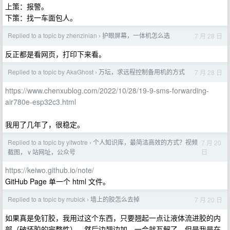
上策：报警。
下策：找一车面包人。
Replied to a topic by zhenzinian
护眼屏幕，一体机怎么选
7 月 28 日
›
反正都是看网页，打印下来看。
Replied to a topic by AkaGhost
万坛，求远程控制备用机的方式
7 月 28 日
›
https://www.chenxublog.com/2022/10/28/19-9-sms-forwarding-
air780e-esp32c3.html
我用了几年了，很稳定。
Replied to a topic by yitwotre
个人知识库，最简洁高效的方式？视频
7 月 20
›
日
截图， v 站网址，公众号
https://keiwo.github.io/note/
GitHub Page 单一个 html 文件。
Replied to a topic by rrubick
墙上的胶怎么去掉
7 月 20 日
›
如果真是免钉胶，我用过这个东西，只要翘起一点让液体流进胶的内
部（破坏胶的完整性），然后边翘边加，一会就瓦解了，但是我是在