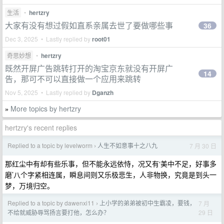
生活
•
hertzry
大家有没有想过假如直系亲属去世了要做哪些事
36
Dec 3, 2025 • Lastly replied by
root01
奇思妙想
•
hertzry
既然开屏广告跳转打开的淘宝京东就没有开屏广
14
告，那可不可以直接做一个应用来跳转
Nov 5, 2025 • Lastly replied by
Dganzh
More topics by hertzry
»
hertzry's recent replies
Replied to a topic by levelworm
人生不如意事十之八九
7 月 30 日
›
那红尘中有却有些乐事，但不能永远依恃，况又有‘美中不足，好事多
磨’八个字紧相连属，瞬息间则又乐极悲生，人非物换，究竟是到头一
梦，万境归空。
Replied to a topic by dawenxi11
上小学的弟弟被初中生霸凌，要钱，
7 月
›
29 日
不给就威胁辱骂扬言要打他，怎么办？