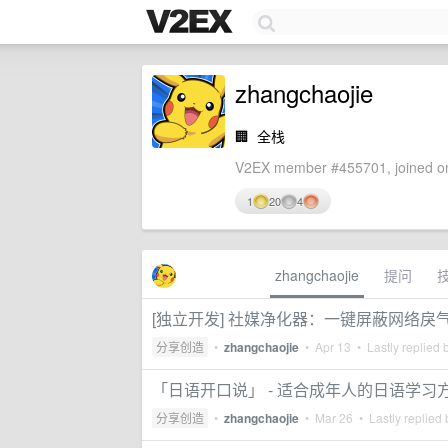
zhangchaojie
🏢
全栈
V2EX member #455701, joined on
1
20
4
zhangchaojie
提问
[独立开发] 社媒净化器：一键屏蔽网络戾
分享创造
•
zhangchaojie
•
Apr 13
• Lastly replied 
「日语开口说」 - 适合成年人的日语学习方
分享创造
•
zhangchaojie
•
Mar 26
• Lastly replied