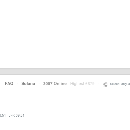
·
FAQ
·
Solana
·
3057 Online
Highest 6679
·
Select Langua
6:51
·
JFK 09:51