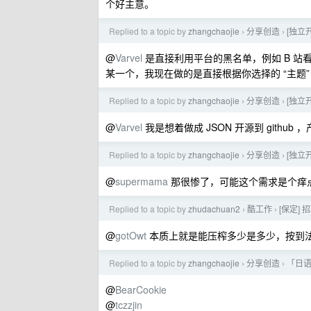
个好主意。
Replied to a topic by
zhangchaojie
分享创造
[独立
›
›
@
Varvel
是直接利用平台的黑名单，例如 B 站看
某一个，我现在做的是直接根据你选择的 “主题”，
Replied to a topic by
zhangchaojie
分享创造
[独立
›
›
@
Varvel
我是想着做成 JSON 开源到 githu
Replied to a topic by
zhangchaojie
分享创造
[独立
›
›
@
supermama
那很惨了，可能这个需求是个痒
Replied to a topic by
zhudachuan2
酷工作
[保定] 
›
›
@
gotOwt
本质上就是能压榨多少是多少，按到
Replied to a topic by
zhangchaojie
分享创造
「日语
›
›
@
BearCookie
@
tczzjin