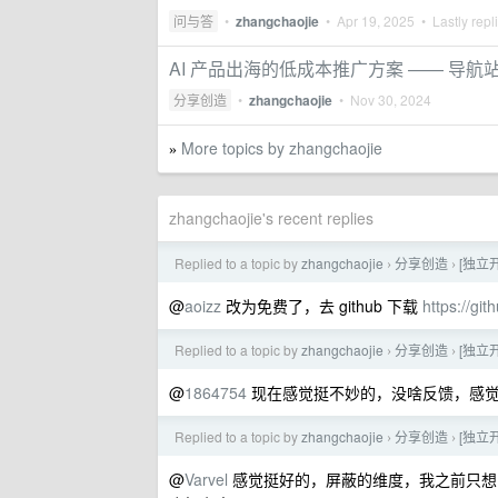
问与答
•
zhangchaojie
•
Apr 19, 2025
• Lastly repl
AI 产品出海的低成本推广方案 —— 导航
分享创造
•
zhangchaojie
•
Nov 30, 2024
More topics by zhangchaojie
»
zhangchaojie's recent replies
Replied to a topic by
zhangchaojie
分享创造
[独立
›
›
@
aoizz
改为免费了，去 github 下载
https://gi
Replied to a topic by
zhangchaojie
分享创造
[独立
›
›
@
1864754
现在感觉挺不妙的，没啥反馈，感觉
Replied to a topic by
zhangchaojie
分享创造
[独立
›
›
@
Varvel
感觉挺好的，屏蔽的维度，我之前只想的是根