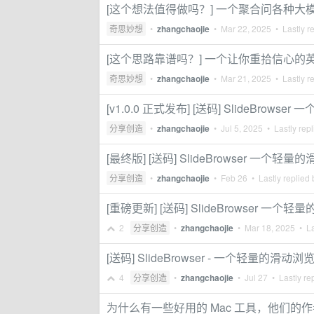
[这个想法值得做吗？] 一个聚合问各种大
奇思妙想
•
zhangchaojie
•
Mar 22, 2025
• Lastly r
[这个思路靠谱吗？] 一个让你重拾信心的英
奇思妙想
•
zhangchaojie
•
Mar 21, 2025
• Lastly r
[v1.0.0 正式发布] [送码] SlideBr
分享创造
•
zhangchaojie
•
Jul 5, 2025
• Lastly rep
[最终版] [送码] SlideBrowser 
分享创造
•
zhangchaojie
•
Feb 26
• Lastly replied
[重磅更新] [送码] SlideBrowser
2
分享创造
•
zhangchaojie
•
Mar 18, 2025
• La
[送码] SlideBrowser - 一个轻量
4
分享创造
•
zhangchaojie
•
Jul 27
• Lastly re
为什么有一些好用的 Mac 工具，他们的作者就