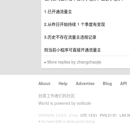
1.已开通流量主
2.从昨日开始持续 1 个季度有变现
3.历史不存在流量主违规记录
则当前小程序可直接开通流量主
More replies by zhangchaojie
»
About
·
Help
·
Advertise
·
Blog
·
API
创意工作者们的社区
World is powered by solitude
VERSION: 3.9.8.5 · 21ms ·
UTC 13:51
·
PVG 21:51
·
LAX 0
♥ Do have faith in what you're doing.