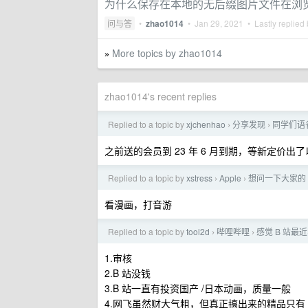
为什么保存在本地的无后缀图片文件在浏
问与答
•
zhao1014
•
Jan 29, 2021
• Lastly replied
More topics by zhao1014
»
zhao1014's recent replies
Replied to a topic by
xjchenhao
分享发现
同学们语
›
›
之前送的会员到 23 年 6 月到期，等新定价
Replied to a topic by
xstress
Apple
想问一下大家的 i
›
›
看漫画，打音游
Replied to a topic by
tool2d
哔哩哔哩
感觉 B 站
›
›
1.审核
2.B 站没钱
3.B 站一直有投资国产 /日本动画，质量一般
4.网飞虽然财大气粗，但真正搞出来的精品只有《恶魔