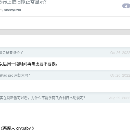
览器上依旧能正常显示？
4
 by
shenyuzhi
雀会员要涨价了
Oct 26, 202
出了以后用一段时间再考虑要不要换。
Pad pro 用处大吗？
Oct 20, 202
最近实在没新番可以看，为什么不能学网飞自制日本动漫呢？
Aug 29, 202
人 crybaby 》