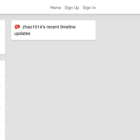
Home
Sign Up
Sign In
zhao1014's recent timeline
updates