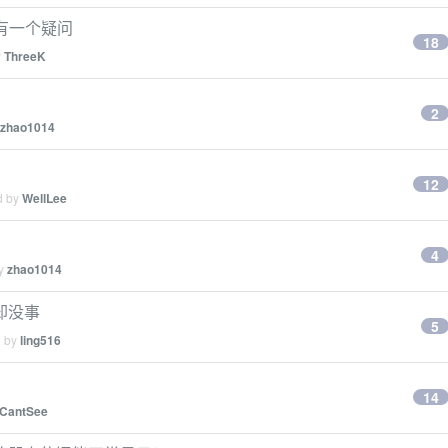
的实现有一个疑问
18
y
ThreeK
2
zhao1014
12
d by
WellLee
4
by
zhao1014
x 却没事
5
d by
ling516
14
CantSee