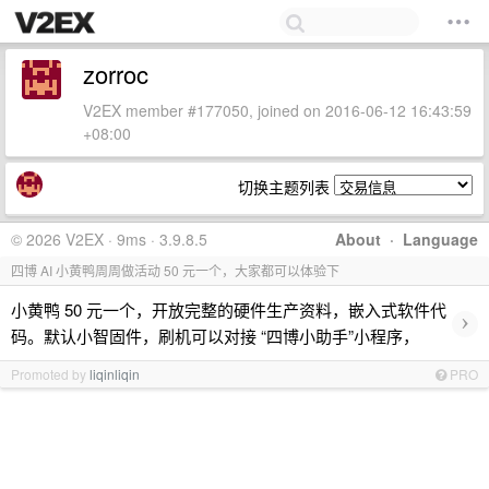
zorroc
V2EX member #177050, joined on 2016-06-12 16:43:59
+08:00
切换主题列表
© 2026 V2EX · 9ms · 3.9.8.5
About
·
Language
四博 AI 小黄鸭周周做活动 50 元一个，大家都可以体验下
小黄鸭 50 元一个，开放完整的硬件生产资料，嵌入式软件代
›
码。默认小智固件，刷机可以对接 “四博小助手”小程序，
Promoted by
liqinliqin
PRO