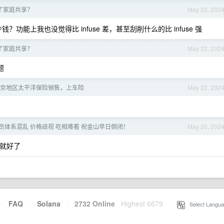
停止了家庭共享？
May 22, 202
 多少钱？功能上我也没觉得比 infuse 差，甚至刮削什么的比 infuse 强
停止了家庭共享？
May 22, 202
题
京地区太平洋保险销售，上车险
May 22, 202
会员体系混乱 价格歧视 吃相难看 祝金山早日倒闭！
May 20, 202
用就好了
·
FAQ
·
Solana
·
2732 Online
Highest 6679
·
Select Langua