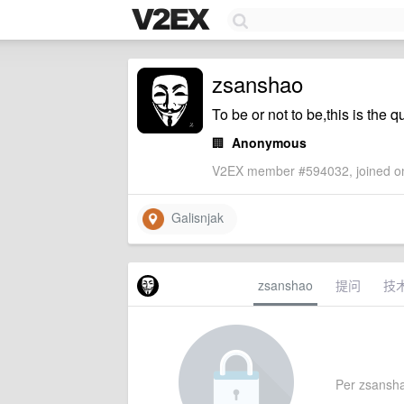
zsanshao
To be or not to be,this is the q
🏢
Anonymous
V2EX member #594032, joined on
Galisnjak
zsanshao
提问
技
Per zsanshao