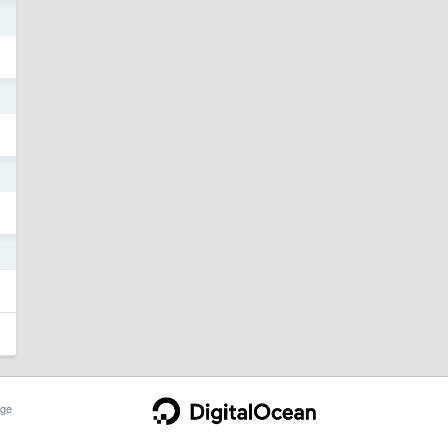
4
4
4
4
ge