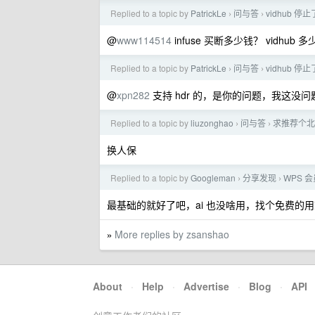
Replied to a topic by
PatrickLe
问与答
vidhub 
›
›
@
www114514
infuse 买断多少钱？ vidhub
Replied to a topic by
PatrickLe
问与答
vidhub 
›
›
@
xpn282
支持 hdr 的，是你的问题，我这没问
Replied to a topic by
liuzonghao
问与答
求推荐个北
›
›
换人保
Replied to a topic by
Googleman
分享发现
WPS 
›
›
最基础的就好了吧，ai 也没啥用，找个免费的
More replies by zsanshao
»
About
·
Help
·
Advertise
·
Blog
·
API