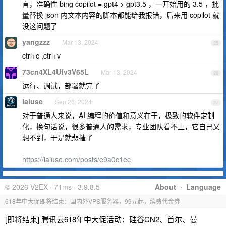
言，准确性 bing copilot = gpt4 > gpt3.5 ，一开始用的 3.5 ，批
量替换 json 内文本内容的脚本都能给我报错，后来用 copilot 就
没这问题了
yangzzz
Mar 13, 2024
25
ctrl+c ,ctrl+v
73cn4XL4Ufv3V65L
Mar 13, 2024
26
运行、调试，部署就完了
iaiuse
Sep 26, 2024
27
对于普通人来说，AI 编程的价值和意义在于，极致的软件定制
化，换句话说，很多普通人的需求，专业团队看不上，它自己又
想不到，于是就悲摧了
https://iaiuse.com/posts/e9a0c1ec
© 2026 V2EX · 71ms · 3.9.8.5
About
·
Language
618年中大促即将结束：国内外VPS服务器，99元起，续费代金券
[即将结束] 腾讯云618年中大促活动：硅谷CN2、首尔、曼