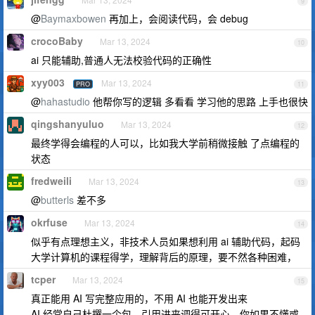
9
@
Baymaxbowen
再加上，会阅读代码，会 debug
crocoBaby
Mar 13, 2024
10
ai 只能辅助,普通人无法校验代码的正确性
xyy003
Mar 13, 2024
PRO
11
@
hahastudio
他帮你写的逻辑 多看看 学习他的思路 上手也很快
qingshanyuluo
Mar 13, 2024
12
最终学得会编程的人可以，比如我大学前稍微接触 了点编程的
状态
fredweili
Mar 13, 2024
13
@
butterls
差不多
okrfuse
Mar 13, 2024
14
似乎有点理想主义，非技术人员如果想利用 ai 辅助代码，起码
大学计算机的课程得学，理解背后的原理，要不然各种困难，
tcper
Mar 13, 2024
15
真正能用 AI 写完整应用的，不用 AI 也能开发出来
AI 经常自己杜撰一个包，引用进来调得可开心，你如果不懂或