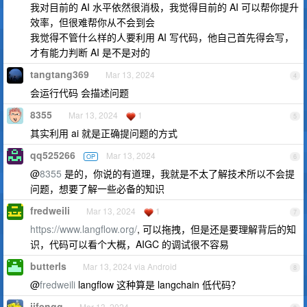
我对目前的 AI 水平依然很消极，我觉得目前的 AI 可以帮你提升
效率，但很难帮你从不会到会
我觉得不管什么样的人要利用 AI 写代码，他自己首先得会写，
才有能力判断 AI 是不是对的
tangtang369
Mar 13, 2024
4
会运行代码 会描述问题
8355
Mar 13, 2024
1
5
其实利用 ai 就是正确提问题的方式
qq525266
Mar 13, 2024
OP
6
@
8355
是的，你说的有道理，我就是不太了解技术所以不会提
问题，想要了解一些必备的知识
fredweili
Mar 13, 2024
1
7
https://www.langflow.org/
, 可以拖拽，但是还是要理解背后的知
识，代码可以看个大概，AIGC 的调试很不容易
butterls
Mar 13, 2024 via Android
8
@
fredweili
langflow 这种算是 langchain 低代码？
jifengg
Mar 13, 2024