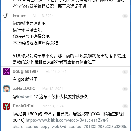
者仅仅有简单编程知识，那可永远调不通
fenfire
Mar 13, 2024
16
问题描述要清晰吧
运行环境得会吧
代码是否正确得会吧
不正确的地方描述得会吧
如果你只会说结果不对，那目前的 ai 反复横跳花里胡哨 但是还
是错的这个 我相信大部分老哥应该有体会过了
douglas1997
Mar 13, 2024
17
有 gpt 就够了
zzNaLOGIC
Mar 13, 2024
18
@
fredweili
#7 这东西候补大概要排队多久
RockOrRoll
Mar 13, 2024
19
[索尼卖 1500 的 PSP ，自己做，居然只花了¥¥¥] [精准空降到
06:16]
https://www.bilibili.com/video/BV1Je411Z7ti/?
share_source=copy_web&vd_source=701f02f208c328c3399c