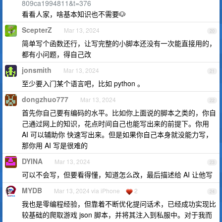
809ca1994811&t=376
看看人家，啥基本知识也不需要🐶
ScepterZ
Mar 13, 2024
20
简单写个函数还行，让写完整的小脚本还没有一次能直接用的，
都有小问题，得自己改
jonsmith
Mar 13, 2024
21
至少要入门某个语言吧，比如 python 。
dongzhuo777
Mar 13, 2024
22
首先你自己要有编码的水平。比如你上面说的脚本之类的，你自
己通过网上的知识，花点时间自己也能写出来的前提下。你用
AI 可以辅助你 快速写出来。但是如果你自己本身就没能力写，
那你用 AI 写是很难的
DYINA
Mar 13, 2024
23
可以不会写，但要看得懂，知道怎么改，最后描述给 AI 让他写
MYDB
Mar 13, 2024 via iPhone
2
24
我也是零编程经验，但靠着不断优化提问话术，已经成功实现比
较基础的爬取游戏 json 脚本，并将其注入到私服中。对于我而