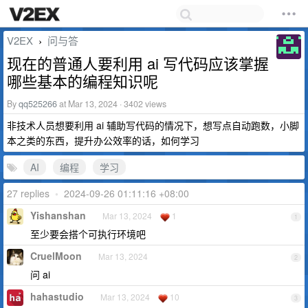
V2EX
问与答
›
现在的普通人要利用 ai 写代码应该掌握
哪些基本的编程知识呢
By
qq525266
at Mar 13, 2024 · 3402 views
非技术人员想要利用 ai 辅助写代码的情况下，想写点自动跑数，小脚
本之类的东西，提升办公效率的话，如何学习
AI
编程
学习
27 replies
•
2024-09-26 01:11:16 +08:00
Yishanshan
Mar 13, 2024
1
1
至少要会搭个可执行环境吧
CruelMoon
Mar 13, 2024
2
问 ai
hahastudio
Mar 13, 2024
10
3