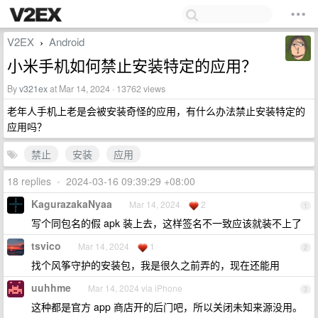
V2EX
Android
›
小米手机如何禁止安装特定的应用？
By
v321ex
at Mar 14, 2024 · 13762 views
老年人手机上老是会被安装奇怪的应用，有什么办法禁止安装特定的
应用吗？
禁止
安装
应用
18 replies
•
2024-03-16 09:39:29 +08:00
KagurazakaNyaa
Mar 14, 2024
2
1
写个同包名的假 apk 装上去，这样签名不一致应该就装不上了
tsvico
Mar 14, 2024
1
2
找个风筝守护的安装包，我是很久之前弄的，现在还能用
uuhhme
Mar 14, 2024 via iPhone
3
这种都是官方 app 商店开的后门吧，所以关闭未知来源没用。