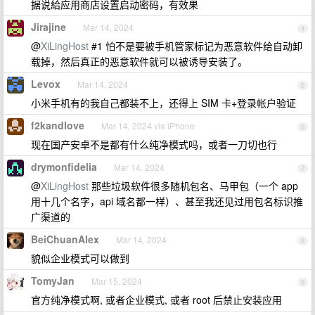
据说給应用商店设置启动密码，有效果
Jirajine
Mar 14, 2024
4
@
XiLingHost
#1 怕不是要被手机管家标记为恶意软件给自动卸
载掉，然后真正的恶意软件就可以被诱导安装了。
Levox
Mar 14, 2024
5
小米手机有的我自己都装不上，还得上 SIM 卡+登录帐户验证
f2kandlove
Mar 14, 2024 via iPhone
6
现在国产安卓不是都有什么纯净模式吗，或者一刀切也行
drymonfidelia
Mar 14, 2024
7
@
XiLingHost
那些垃圾软件很多随机包名、马甲包（一个 app
用十几个名字，api 域名都一样）、甚至我还见过用包名标识推
广渠道的
BeiChuanAlex
Mar 14, 2024
8
貌似企业模式可以做到
TomyJan
Mar 15, 2024
9
官方纯净模式啊, 或者企业模式, 或者 root 后禁止安装应用