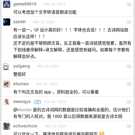
game69010
Mar 20, 2024
34
可以考虑加个文字转语音朗读功能
zzzmh
Mar 20, 2024
35
有一说一，UI 设计真的好！！！字体也合适！！！古诗网站就
应该长这样！！！
还不足的是不够照顾文盲，反正我看一首诗就感觉很累，虽然有
下划线悬停解释+译文解释，还是感觉有疑问。如果每个字都有
解释会好点。
yulgang
Mar 20, 2024
36
整挺好
eluotao
Mar 20, 2024
37
有个叫古文岛的 app ，资料挺全的，可以看看
meetqyx
Mar 20, 2024
OP
38
@
eluotao
是的古诗词网的数据是比较准确和全面的，估计他们
有专门的人校对。我 1000 首以后得数据来源就是古诗文网
echoechoin
Mar 20, 2024
39
可以优化一下，等字体加载完成后再加载网页