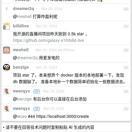
dreamer2q
Mar 20, 2024
40
@
meshell
打算咋盈利呢
billdlive
Mar 20, 2024
41
我开源的直播间项目昨天刚到 0.5k star ，
https://github.com/galaxy-s10/billd-live
meshell
Mar 20, 2024 via iPhone
42
@
dreamer2q
用爱发电的
banzige
Mar 20, 2024
43
项目 star 了，本来想弄个 docker 版本的本地部署一下，发现
db 数据缺了。 准备本地补一个数据简单初始化一些数据进去。
meetqyx
Mar 20, 2024
OP
44
@
banzige
有后台你可以直接在后台添加
meetqyx
Mar 20, 2024
OP
45
@
wcao
#44 https://localhost:3000/create
• 请不要在回答技术问题时复制粘贴 AI 生成的内容