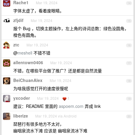
Rache1
Mar 19, 2024
14
字体太虚了，看着废眼睛。
zfjdif
Mar 19, 2024
15
报个 Bug ，切换主题操作，左上角的诗词总数：绿色没圆角，
橙色有圆角。
ztc
Mar 19, 2024
16
@
meshell
不错不错
allentown0406
Mar 19, 2024
17
不错，在哪些平台做了推广？还是都是自然流量
BeiChuanAlex
Mar 19, 2024
18
为啥我感觉打开的速度很慢呢
yxcoder
Mar 19, 2024
1
19
建议：README 里面的
aspoem.com
弄成 link
liberize
Mar 19, 2024 via Android
20
琵琶行有很多地方不太对，
幽咽泉流水下滩 应该是 幽咽泉流冰下难