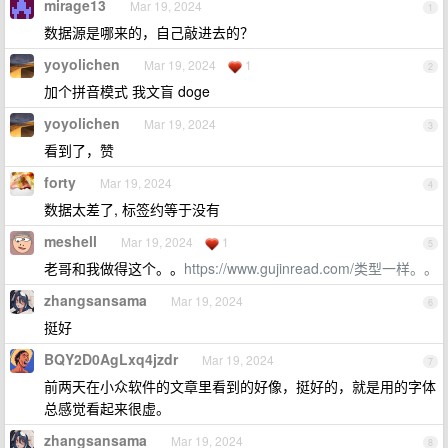
mirage13
Mar 19, 2024
1
数据源是哪来的，自己敲进去的？
yoyolichen
Mar 19, 2024
1
2
加个拼音模式 我文盲 doge
yoyolichen
Mar 19, 2024
3
看到了，赞
forty
Mar 19, 2024
4
数据太差了, 标签约等于没有
meshell
Mar 19, 2024
1
5
老哥和我做得这个。。
https://www.gujinread.com/类型一样。。
zhangsansama
Mar 19, 2024
6
挺好
BQY2D0AgLxq4jzdr
Mar 19, 2024
7
前两天在小众软件的文章里看到的好像，挺好的，就是用的字体
总感觉看起来很虚。
zhangsansama
Mar 19, 2024
8