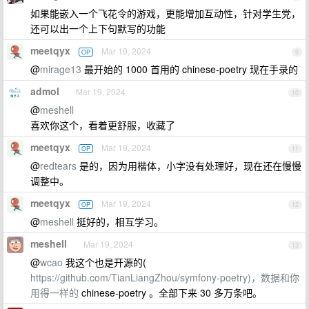
如果能嵌入一个飞花令的游戏，更能增加互动性，针对学生党，
还可以出一个上下句默写的功能
meetqyx
Mar 19, 2024
OP
9
@
mirage13
最开始的 1000 首用的 chinese-poetry 现在手录的
admol
Mar 19, 2024
10
@
meshell
喜欢你这个，看着更舒服，收藏了
meetqyx
Mar 19, 2024
OP
11
@
redtears
是的，因为用楷体，小字没有处理好，现在还在慢慢
调整中。
meetqyx
Mar 19, 2024
OP
12
@
meshell
挺好的，相互学习。
meshell
Mar 19, 2024
13
@
wcao
我这个也是开源的(
https://github.com/TianLiangZhou/symfony-poetry)，数据和你
用得一样的
chinese-poetry 。全部下来 30 多万条吧。