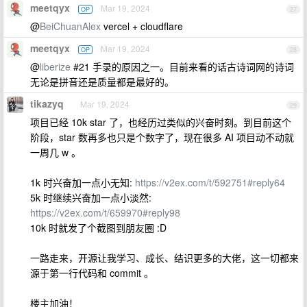
meetqyx
Mar 19, 2024
OP
27
@
BeiChuanAlex
vercel + cloudflare
meetqyx
Mar 19, 2024
OP
28
@
liberize
#21 手录的原因之一。目前来看的话古诗词网的诗词
无论是拼音还是质量都是最好的。
tikazyq
Mar 19, 2024
29
项目已经 10k star 了，也经历过类似的兴奋时刻。到目前这个
阶段，star 数再多也只是个数字了，现在很多 AI 项目动不动就
一周几 w 。
1k 时兴奋加一点小无知:
https://v2ex.com/t/592751#reply64
5k 时继续兴奋加一点小淡然:
https://v2ex.com/t/659970#reply98
10k 时就发了个截图到朋友圈 :D
一路走来，开源让我学习、成长、结识更多的大佬，这一切都来
源于第一行代码和 commit 。
楼主加油！