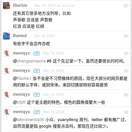
liberize
Mar 19, 2024 via Android
21
还有其它很多地方没列举，比如
声渐歇 应该是 声暂歇
红消 应该是 红绡
Bamed
Mar 19, 2024
22
有些字不会念咋办呢
meetqyx
Mar 19, 2024
OP
23
@
zhangsansama
#8 这个先记录一下，虽然还要很长的时间。
meetqyx
Mar 19, 2024
OP
24
@
Rache1
会不会是不习惯楷体的原因，现在大部分的网页都是
用的默认字体，或则宋体。来回切换就特别容易疲劳
meetqyx
Mar 19, 2024
OP
25
@
zfjdif
这个是主题的特色，橙色的圆角值要大一些
meetqyx
Mar 19, 2024
OP
26
@
allentown0406
小众、yuanyifeng 周刊、twitter 都有推广过，
自然流量是指 google 搜索点击吗，那现在还比较少。