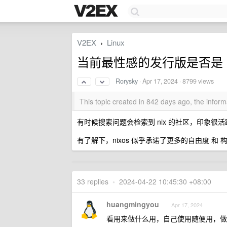
V2EX
Linux
›
当前最性感的发行版是否是 N
Rorysky
·
Apr 17, 2024
· 8799 views
This topic created in 842 days ago, the info
有时候搜索问题会检索到 nix 的社区，印象很活
有了解下，nixos 似乎承诺了更多的自由度 和 
33 replies
•
2024-04-22 10:45:30 +08:00
huangmingyou
Apr 17, 2024
看用来做什么用，自己使用随便用，做