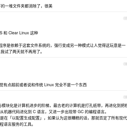
根目录下的一堆文件夹都消除了，很美
1
Clear Linux 这种
态下很多程序是依赖于这套文件系统的，强行变成另一种模式让人觉得这玩意是一
，所以我试了两天就不再用了。
1
觉有点超前或者说和传统 Linux 完全不是一个东西
1
象与模块化是计算机进步的阶梯，最古老的计算机是打孔纸带，再进化到把
机器代码进化到 C 语言，又进一步出现带 GC 的编程语言。
是在「以配置生成配置」，如果认为这很糟糕的话，那就否定了所有现代
代编程语言服务的工具。