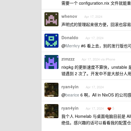
需要一个 configuration.nix 文件
whenov
Apr 17, 2024
声明式的管理起来很方便，回滚也容易，
Donaldo
Apr 17, 2024
@
Merrkry
#6 看上去，别的发行版也
ztmzzz
Apr 17, 2024 via iPhone
nixpkg 的更新速度不算快，unsta
错遇到 2 次了。开发中不是大部分人
ryan4yin
Apr 17, 2024
@
bearice
6 啊，All in NixOS 
ryan4yin
5
Apr 17, 2024
我个人 Homelab 与桌面电脑目前是 All i
绝佳。感兴趣的话可以看看我的配置仓