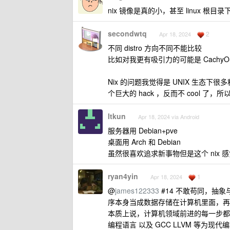
nix 镜像是真的小，甚至 linux 
secondwtq
2
Apr 18, 2024
不同 distro 方向不同不能比较
比如对我更有吸引力的可能是 CachyOS 和 
Nix 的问题我觉得是 UNIX 生
个巨大的 hack ，反而不 cool 了
ltkun
Apr 18, 2024 via Android
服务器用 Debian+pve
桌面用 Arch 和 Debian
虽然很喜欢追求新事物但是这个 nix 感
ryan4yin
1
Apr 18, 2024
@
james122333
#14 不敢苟同，抽
序本身当成数据存储在计算机里面，再从
本质上说，计算机领域前进的每一步都
编程语言 以及 GCC LLVM 等为现