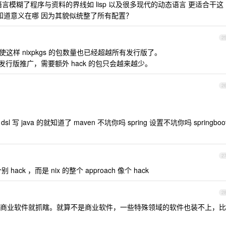
言模糊了程序与资料的界线如 lisp 以及很多现代的动态语言 更适合干这
 轮子我不知道意义在哪 因为其貌似统整了所有配置？
2
即使这样 nixpkgs 的包数量也已经超越所有发行版了。
 不可变发行版推广，需要额外 hack 的包只会越来越少。
2
写 java 的就知道了 maven 不坑你吗 spring 设置不坑你吗 springboo
2
ck ，而是 nix 的整个 approach 像个 hack
2
商业软件就抓瞎。就算不是商业软件，一些特殊领域的软件也装不上，比