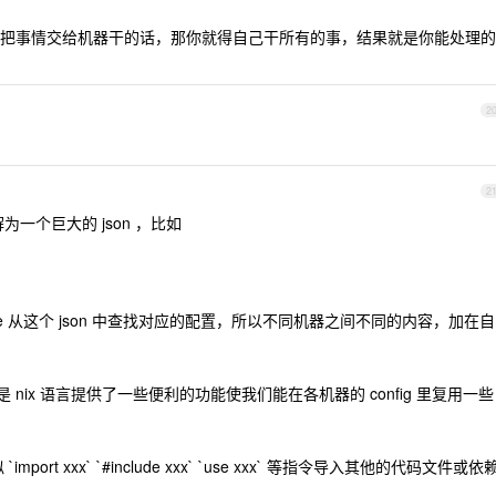
把事情交给机器干的话，那你就得自己干所有的事，结果就是你能处理的
2
2
解为一个巨大的 json ，比如
name 从这个 json 中查找对应的配置，所以不同机器之间不同的内容，加在自
 ，只是 nix 语言提供了一些便利的功能使我们能在各机器的 config 里复用一些
import xxx` `#include xxx` `use xxx` 等指令导入其他的代码文件或依