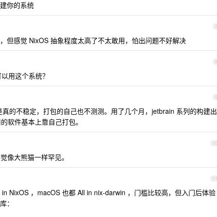
就能重建你的系统
但感觉 NixOS 抽象程度太高了不太敢用，怕出问题不好解决
可以用这个系统？
ble 是真的不稳定，打包的自己也不测测。用了几个月，jetbrain 系列的构建出
用的软件基本上靠自己打包。
1
的公司感觉像大熊猫一样罕见。
1
n NixOS ，macOS 也都 All in nix-darwin ，门槛比较高，但入门后体验
库：