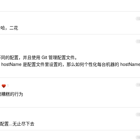
1
哈哈，二花
1
载不同的配置，并且使用 Git 管理配置文件。
stName 是配置文件里设置的，那么如何个性化每台机器的 hostNam
1
1
很糟糕的行为
1
置...无止尽下去
1