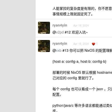
人能掌控的复杂度是有限的，你不愿意
事情规模上限就固定死了。
ryan4yin
Apr 18, 2024
@
v2pd
#12 欢迎入坑~
ryan4yin
1
Apr 18, 2024
@
xxb
#13 你可以把 NixOS 的配置理
{host-a: config-a, host-b: config-b}
部署的时候 NixOS 默认根据 host
己对应的 config 里就行了。
每个 config 也可以看成一个 json
配置。
python/java/c 等许多语言都能通过类似 `
库，