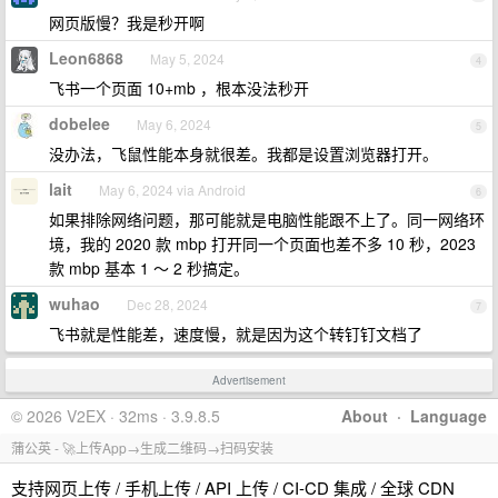
网页版慢？我是秒开啊
Leon6868
May 5, 2024
4
飞书一个页面 10+mb ，根本没法秒开
dobelee
May 6, 2024
5
没办法，飞鼠性能本身就很差。我都是设置浏览器打开。
lait
May 6, 2024 via Android
6
如果排除网络问题，那可能就是电脑性能跟不上了。同一网络环
境，我的 2020 款 mbp 打开同一个页面也差不多 10 秒，2023
款 mbp 基本 1 ～ 2 秒搞定。
wuhao
Dec 28, 2024
7
飞书就是性能差，速度慢，就是因为这个转钉钉文档了
Advertisement
© 2026 V2EX · 32ms · 3.9.8.5
About
·
Language
蒲公英 - 🚀上传App→生成二维码→扫码安装
支持网页上传 / 手机上传 / API 上传 / CI-CD 集成 / 全球 CDN