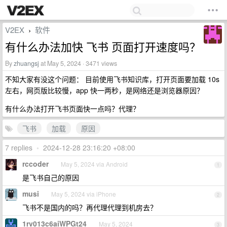
V2EX
软件
›
有什么办法加快 飞书 页面打开速度吗？
By
zhuangsj
at May 5, 2024 · 3471 views
不知大家有没这个问题： 目前使用飞书知识库，打开页面要加载 10s
左右，网页版比较慢，app 快一两秒，是网络还是浏览器原因？
有什么办法打开飞书页面快一点吗？代理？
飞书
加载
原因
7 replies
•
2024-12-28 23:16:20 +08:00
rccoder
May 5, 2024 via Android
1
是飞书自己的原因
musi
May 5, 2024 via iPhone
2
飞书不是国内的吗？再代理代理到机房去？
1rv013c6aiWPGt24
May 5, 2024
3