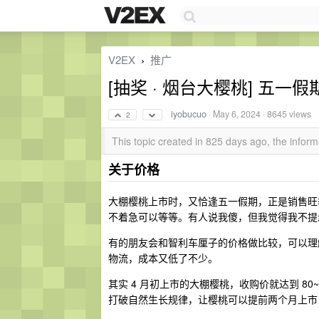
V2EX
推广
›
[抽奖 · 烟台大樱桃] 五
iyobucuo
·
May 6, 2024
· 8645 views
2
This topic created in 825 days ago, the info
关于价格
大棚樱桃上市时，又恰逢五一假期，正是销售旺
不着急可以等等。有人说我傻，但我觉得我不提
有的朋友会和智利车厘子的价格做比较，可以理
物流，成本又低了不少。
其实 4 月初上市的大棚樱桃，收购价就达到 80
打破自然生长规律，让樱桃可以提前两个月上市