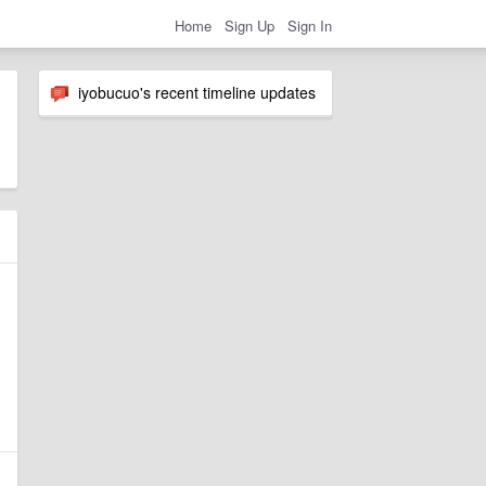
Home
Sign Up
Sign In
iyobucuo's recent timeline updates