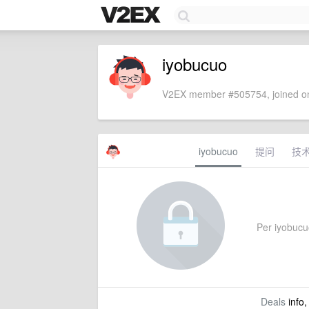
iyobucuo
V2EX member #505754, joined on
iyobucuo
提问
技
Per iyobucuo
Deals
info,