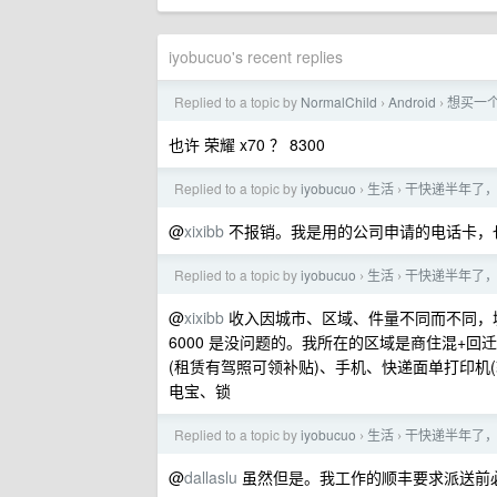
iyobucuo's recent replies
Replied to a topic by
NormalChild
Android
想买一
›
›
也许 荣耀 x70 ？ 8300
Replied to a topic by
iyobucuo
生活
干快递半年了
›
›
@
xixibb
不报销。我是用的公司申请的电话卡，也有
Replied to a topic by
iyobucuo
生活
干快递半年了
›
›
@
xixibb
收入因城市、区域、件量不同而不同，城
6000 是没问题的。我所在的区域是商住混+回迁小区
(租赁有驾照可领补贴)、手机、快递面单打印机
电宝、锁
Replied to a topic by
iyobucuo
生活
干快递半年了
›
›
@
dallaslu
虽然但是。我工作的顺丰要求派送前