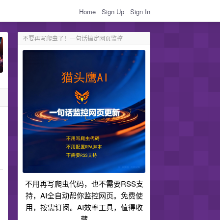
Home
Sign Up
Sign In
不要再写爬虫了！一句话搞定网页监控
不用再写爬虫代码，也不需要RSS支
持，AI全自动帮你监控网页。免费使
用，按需订阅。AI效率工具，值得收
藏