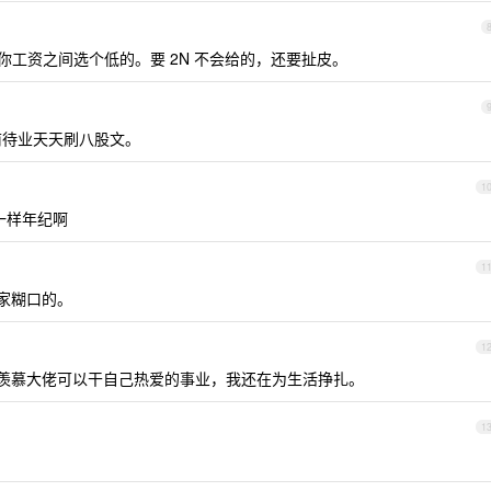
倍和你工资之间选个低的。要 2N 不会给的，还要扯皮。
前待业天天刷八股文。
1
一样年纪啊
1
家糊口的。
1
羡慕大佬可以干自己热爱的事业，我还在为生活挣扎。
1