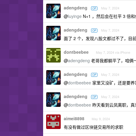
adengdeng
May 7, 2024
OP
@
luyinge
N+1 ，然后会在社平 3 
adengdeng
May 7, 2024
OP
面了 2 个，发现八股文都过不了，目
dontbeebee
May 7, 2024 via iPhone
@
adengdeng
老哥我都躺平了，咱俩
adengdeng
May 7, 2024
OP
@
dontbeebee
家里又没矿，还是要养
adengdeng
May 7, 2024
OP
@
dontbeebee
昨天看到云凤离职，真
aimei8898
May 9, 2024
有没有做过区块链交易所的求职