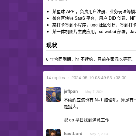
某星球 APP ，负责用户注册、业务玩法等模
某台区块链 SaaS 平台，用户 DID 创建
某打卡签到小程序，ugc 社区创建、签到打
某一体机图片生成应用，sd webui 部署，Java
现状
6 年合同到期，hr 不续约，目前在家混吃等死。
14 replies
•
2024-05-10 08:49:53 +08:00
jeffpan
May 7, 2024
不续约应该也有 N+1 赔偿吧。算
是挺大。
祝 op 早日找到满意工作
EastLord
May 7, 2024