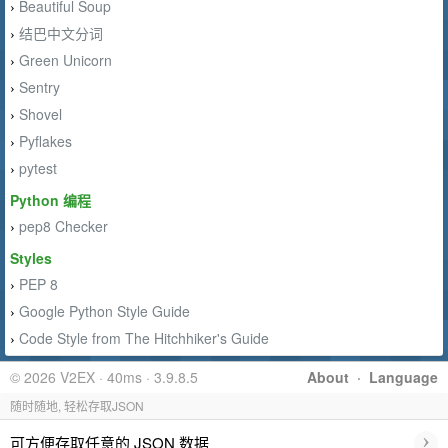
Beautiful Soup
›
结巴中文分词
›
Green Unicorn
›
Sentry
›
Shovel
›
Pyflakes
›
pytest
›
Python 编程
pep8 Checker
›
Styles
PEP 8
›
Google Python Style Guide
›
Code Style from The Hitchhiker's Guide
›
© 2026 V2EX · 40ms · 3.9.8.5
About
·
Language
随时随地, 轻松存取JSON
›
可方便存取任意的 JSON 数据