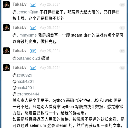
TakaLv
May 25, 2024
OP
10
@
JensenQian
不打算搞箱子，那玩意大起大落的，只打算搞一
搞卡牌，这个还是稳赚不赔的
TakaLv
May 25, 2024
OP
11
@
Jimmyisme
我是想着写一个爬 steam 库存的游戏有哪个是可
以赚钱的爬虫，做补充包
TakaLv
May 25, 2024
OP
12
@
butanediol2d
感谢
TakaLv
May 25, 2024
OP
13
@
ztm0929
@
haxk4201
@
haxk4201
@
terence4444
其实本人是个半吊子，python 基础也没学完，JS 和 web 更是
一窍不通。只是别人看有拿 python 写爬虫统计数据，感觉非常
方便，想着自己也写一个，给我的群友用。
如果是想直接返回人民币的价格，按我微不足道的认知来看，是
可以通过 selenium 登录 steam 的，然后再获取那一页的文本，