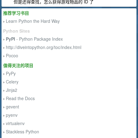
但是还得查找，怎么获得游戏物品的 ID 了
推荐学习书目
Learn Python the Hard Way
›
Python Sites
PyPI
- Python Package Index
›
http://diveintopython.org/toc/index.html
›
Pocoo
›
值得关注的项目
PyPy
›
Celery
›
Jinja2
›
Read the Docs
›
gevent
›
pyenv
›
virtualenv
›
Stackless Python
›