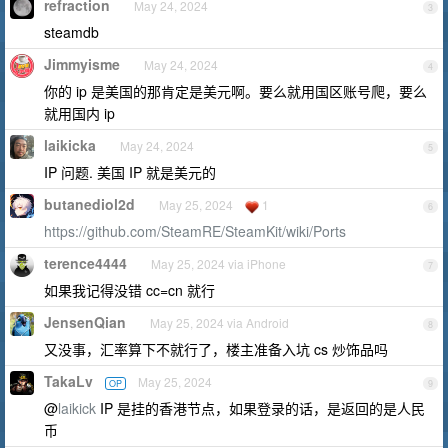
refraction
May 24, 2024
3
steamdb
Jimmyisme
May 24, 2024
4
你的 ip 是美国的那肯定是美元啊。要么就用国区账号爬，要么
就用国内 ip
laikicka
May 24, 2024
5
IP 问题. 美国 IP 就是美元的
butanediol2d
May 25, 2024
1
6
https://github.com/SteamRE/SteamKit/wiki/Ports
terence4444
May 25, 2024 via iPhone
7
如果我记得没错 cc=cn 就行
JensenQian
May 25, 2024 via Android
8
又没事，汇率算下不就行了，楼主准备入坑 cs 炒饰品吗
TakaLv
May 25, 2024
OP
9
@
laikick
IP 是挂的香港节点，如果登录的话，是返回的是人民
币