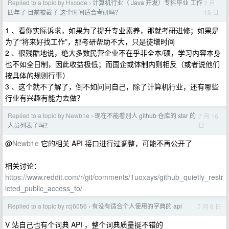
Replied to a topic by Hxcode
计算机行业（ Java 开发）专科毕业 工作
7 月
›
16 日
四年了 目前被裁了 这个时间适合考研吗？
1 、看你实际诉求，如果为了提升专业素养，那就考研进修；如果是
为了“将来好找工作”，那考研帮助不大，只是徒增时间
2 、很残酷地说，绝大多数民营企业不在乎非全本/硕，学习内容本身
也不如全日制，因此收益极低；而国企或体制内则相反（或者说他们
按具体的规则行事）
3 、这个就不了解了，倒不如问问自己，除了计算机行业，还有哪些
行业有兴趣有能力去做？
Replied to a topic by Newb1e
现在不能看别人 github 仓库的 star 的
7 月 16
›
日
人员列表了吗？
@
Newb1e
它的相关 API 接口进行过调整，可能不再公开了
相关讨论：
https://www.reddit.com/r/git/comments/1uoxays/github_quietly_restr
icted_public_access_to/
Replied to a topic by rcj6056
有没有适合个人使用的字典的 api
7 月 6 日
›
V 站自己也有个词典 API ，整个词典质量挺不错的